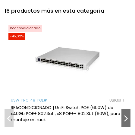
16 productos más en esta categoría
Reacondicionado
-45,02%
USW-PRO-48-POE#
UBIQUITI
REACONDICIONADO | UniFi Switch POE (600W) de
x40Gb POE+ 802.3at , x8 POE++ 802.3bt (60W), para
montaje en rack