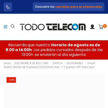
Descubre las
ventajas para profesionales
0
Recuerda que nuestro
Horario de agosto es de
8:00 a 14:00h
. Los pedidos cursados después de las
13:00h. se enviarán al día siguiente.
Inicio
ELECTRONICA DE RED / WIFI
SWITCH
GESTIONABLE
Smart
Switch OMADA de 8 puertos 10/100/1000 PoE+ + 2 puertos SFP. Para rack
-34%