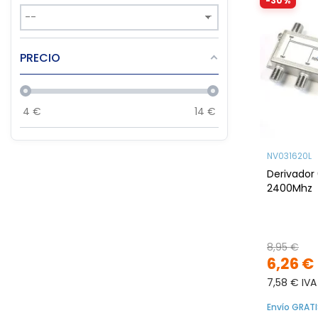
-30%
PRECIO
4
€
14
€
NV031620L
Derivador 
2400Mhz
8,95 €
6,26 €
7,58 € IVA
Envío GRATI