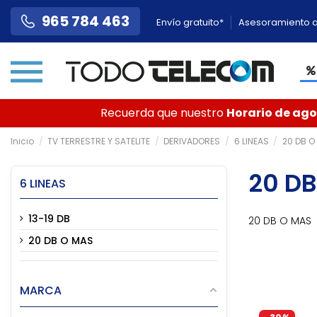
965 784 463
Envío gratuito*
Asesoramiento a
Recuerda que nuestro
Horario de agos
Inicio
TV TERRESTRE Y SATELITE
DERIVADORES
6 LINEAS
20 DB O
20 DB
6 LINEAS
13-19 DB
20 DB O MAS
20 DB O MAS
MARCA