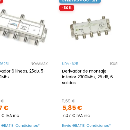
%
OFERTAS - OUTLET
-50%
1625L
NOVAMAX
UDM-625
IKUSI
vador 6 líneas, 25dB, 5-
Derivador de montaje
0Mhz
interior 2300Mhz, 25 dB, 6
salidas
 €
11,69 €
7 €
5,85 €
 € IVA inc
7,07 € IVA inc
o GRATIS. Condiciones*
Envío GRATIS. Condiciones*