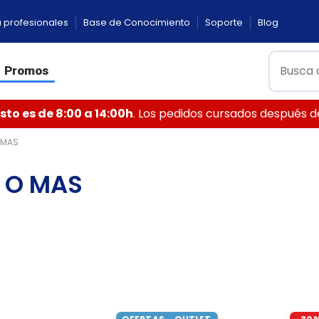
 profesionales
Base de Conocimiento
Soporte
Blog
Promos
to es de 8:00 a 14:00h
. Los pedidos cursados después de 
 MAS
 O MAS