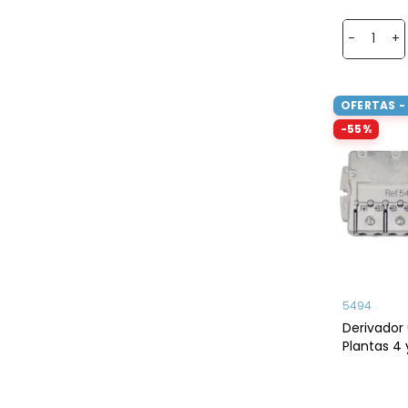
-
+
OFERTAS -
-55%
5494
Derivador 
Plantas 4 