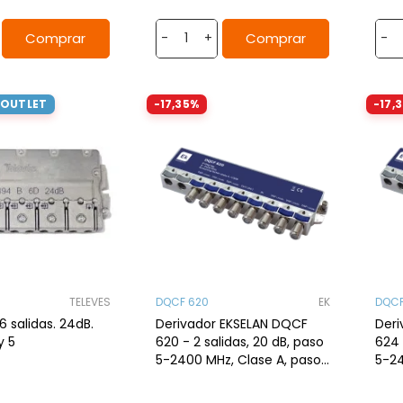
Comprar
Comprar
-
+
-
 OUTLET
-17,35%
-17,
TELEVES
DQCF 620
EK
DQCF
6 salidas. 24dB.
Derivador EKSELAN DQCF
Deri
y 5
620 - 2 salidas, 20 dB, paso
624 
5-2400 MHz, Clase A, paso
5-24
DC troncal
DC t