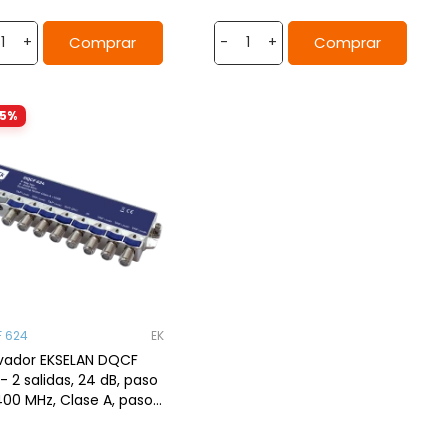
Comprar
Comprar
+
-
+
35%
 624
EK
vador EKSELAN DQCF
- 2 salidas, 24 dB, paso
00 MHz, Clase A, paso
roncal