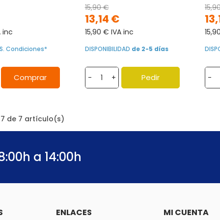
15,90 €
15,9
13,14 €
13,
 inc
15,90 € IVA inc
15,9
S. Condiciones*
DISPONIBILIDAD
de 2-5 días
DISP
Comprar
Pedir
-
+
-
7 de 7 artículo(s)
8:00h a 14:00h
S
ENLACES
MI CUENTA