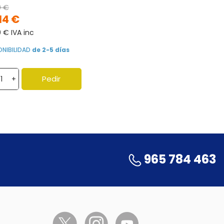
0 €
14 €
0 € IVA inc
ONIBILIDAD
de 2-5 días
Pedir
+
965 784 463