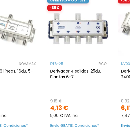
OFERTAS - OUTLET
-30
-55%
NOVAMAX
DT6-25
IRCO
NV03
6 líneas, 16dB, 5-
Derivador 4 salidas. 25dB.
Deri
Plantas 6-7
240
9,18 €
8,82
4,13 €
6,1
 inc
5,00 € IVA inc
7,47
S. Condiciones*
Envío GRATIS. Condiciones*
Enví