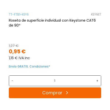
TT-FTB1-KEY6
KEYNET
Roseta de superficie individual con Keystone CAT6
de 90º
1,27 €
0,95 €
1,16 € IVA inc
Envío GRATIS. Condiciones*
-
+
Comprar