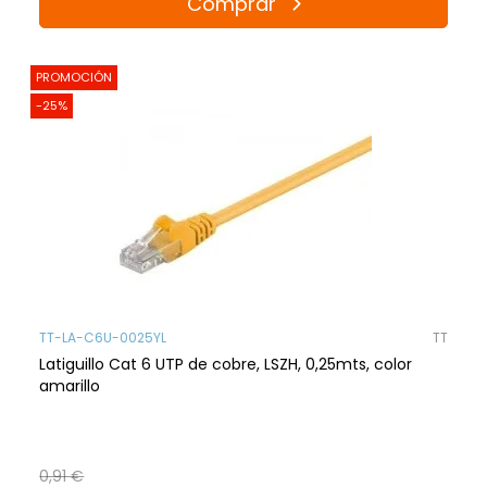
Comprar
PROMOCIÓN
-25%
TT-LA-C6U-0025YL
TT
Latiguillo Cat 6 UTP de cobre, LSZH, 0,25mts, color
amarillo
0,91 €