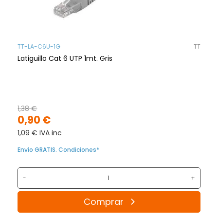
TT-LA-C6U-1G
TT
Latiguillo Cat 6 UTP 1mt. Gris
1,38 €
0,90 €
1,09 € IVA inc
Envío GRATIS. Condiciones*
-
+
Comprar