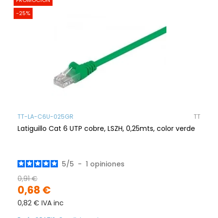
PROMOCIÓN
-25%
TT-LA-C6U-025GR
TT
Latiguillo Cat 6 UTP cobre, LSZH, 0,25mts, color verde
5
/
5
-
1
opiniones
0,91 €
0,68 €
0,82 € IVA inc