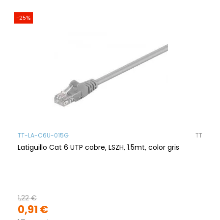
-25%
TT-LA-C6U-015G
TT
Latiguillo Cat 6 UTP cobre, LSZH, 1.5mt, color gris
1,22 €
0,91 €