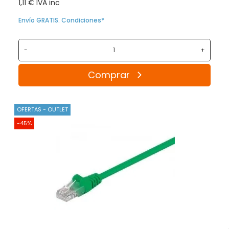
1,11 € IVA inc
Envío GRATIS. Condiciones*
-
+
Comprar
OFERTAS - OUTLET
-45%