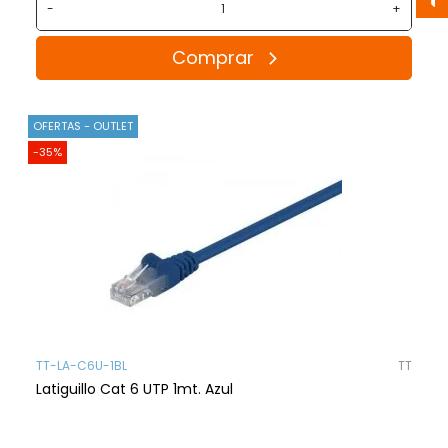
-
+
Comprar
OFERTAS - OUTLET
-35%
TT-LA-C6U-1BL
TT
Latiguillo Cat 6 UTP 1mt. Azul