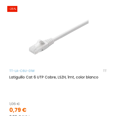
-25%
TT-LA-C6U-01W
TT
Latiguillo Cat 6 UTP Cobre, LSZH, 1mt, color blanco
1,06 €
0,79 €