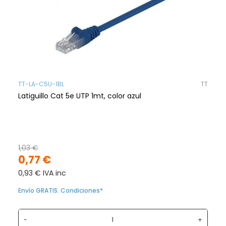
TT-LA-C5U-1BL
TT
Latiguillo Cat 5e UTP 1mt, color azul
1,03 €
0,77 €
0,93 € IVA inc
Envío GRATIS. Condiciones*
-
+