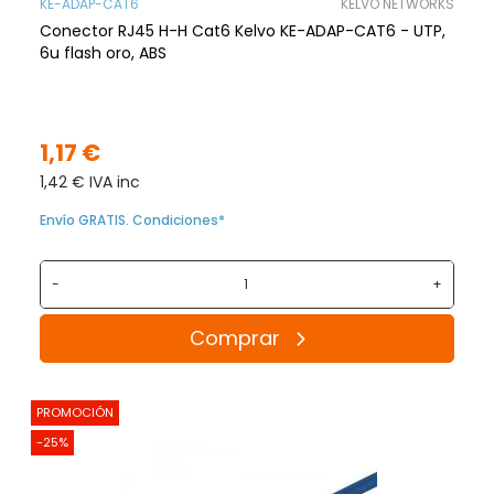
KE-ADAP-CAT6
KELVO NETWORKS
Conector RJ45 H-H Cat6 Kelvo KE-ADAP-CAT6 - UTP,
6u flash oro, ABS
1,17 €
1,42 € IVA inc
Envío GRATIS. Condiciones*
-
+
Comprar
PROMOCIÓN
-25%