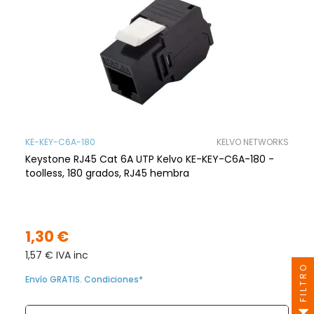
KE-KEY-C6A-180
KELVO NETWORKS
Keystone RJ45 Cat 6A UTP Kelvo KE-KEY-C6A-180 -
toolless, 180 grados, RJ45 hembra
1,30 €
1,57 € IVA inc
FILTRO
Envío GRATIS. Condiciones*