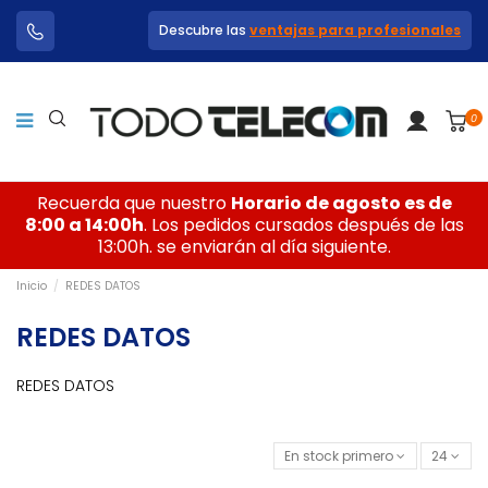
Descubre las
ventajas para profesionales
0
Recuerda que nuestro
Horario de agosto es de
8:00 a 14:00h
. Los pedidos cursados después de las
13:00h. se enviarán al día siguiente.
Inicio
REDES DATOS
REDES DATOS
REDES DATOS
En stock primero
24