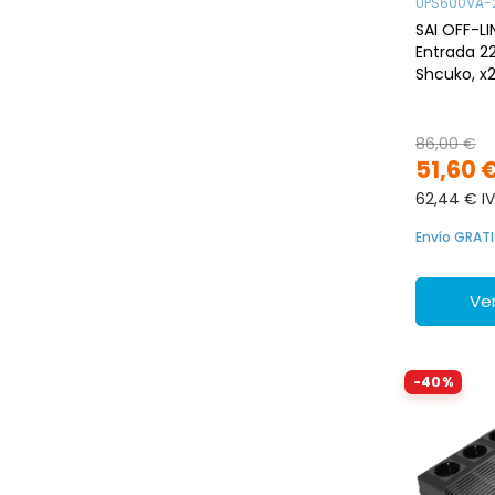
UPS600VA-
SAI OFF-L
Entrada 2
Shcuko, x2
86,00 €
51,60 
62,44 € IV
Envío GRATI
Ver
-40%