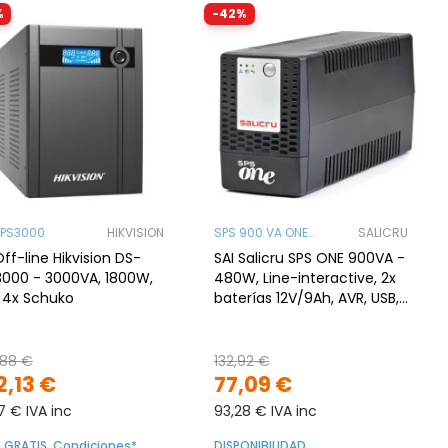
%
-42%
PS3000
HIKVISION
SPS 900 VA ONE
SALICRU
NEGRO
Off-line Hikvision DS-
SAI Salicru SPS ONE 900VA -
000 - 3000VA, 1800W,
480W, Line-interactive, 2x
 4x Schuko
baterías 12V/9Ah, AVR, USB,
Schuko, Negro
,88 €
132,92 €
2,13 €
77,09 €
17 € IVA inc
93,28 € IVA inc
o GRATIS. Condiciones*
DISPONIBILIDAD