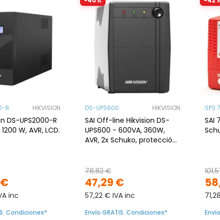
-40%
-42
0-R
HIKVISION
DS-UPS600
HIKVISION
SPS 
sion DS-UPS2000-R
SAI Off-line Hikvision DS-
SAI 
 1200 W, AVR, LCD.
UPS600 - 600VA, 360W,
Schu
AVR, 2x Schuko, protección
sobretensión
78,82 €
101,
 €
47,29 €
58
VA inc
57,22 € IVA inc
71,2
S. Condiciones*
Envío GRATIS. Condiciones*
Enví