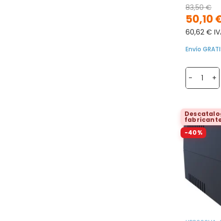
83,50 €
50,10 
60,62 € IV
Envío GRATI
-
+
Descatalo
fabricant
-40%