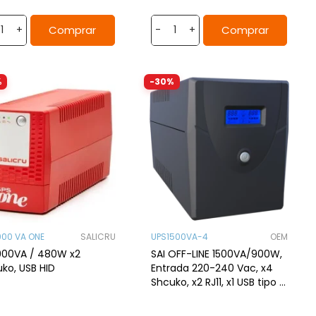
Comprar
Comprar
+
-
+
%
-30%
900 VA ONE
SALICRU
UPS1500VA-4
OEM
900VA / 480W x2
SAI OFF-LINE 1500VA/900W,
ko, USB HID
Entrada 220-240 Vac, x4
Shcuko, x2 RJ11, x1 USB tipo B,
x1 RS-232