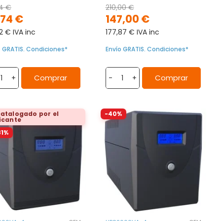
14 €
210,00 €
,74 €
147,00 €
2 € IVA inc
177,87 € IVA inc
o GRATIS. Condiciones*
Envío GRATIS. Condiciones*
Comprar
Comprar
+
-
+
atalogado por el
-40%
icante
81%