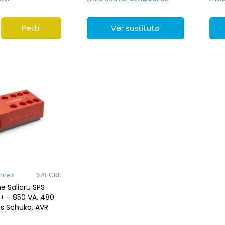
Pedir
Ver sustituto
ome+
SALICRU
ne Salicru SPS-
 - 850 VA, 480
s Schuko, AVR