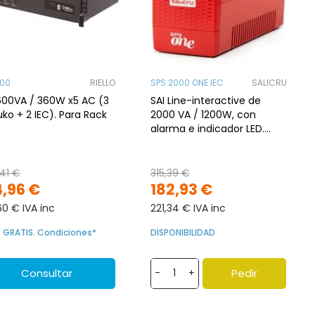
600
RIELLO
SPS 2000 ONE IEC
SALICRU
600VA / 360W x5 AC (3
SAI Line-interactive de
ko + 2 IEC). Para Rack
2000 VA / 1200W, con
alarma e indicador LED.
Alimentación entrada 162-
290VAC 50/60 Hz, salida
230 VAC,
41 €
315,39 €
4,96 €
182,93 €
60 € IVA inc
221,34 € IVA inc
o GRATIS. Condiciones*
DISPONIBILIDAD
Consultar
Pedir
-
+