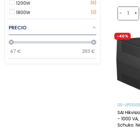
1200W
5
1800W
2
-
+
PRECIO
-40%
47
€
263
€
DS-UPS100
SAI Hikvis
- 1000 VA,
Schuko. N