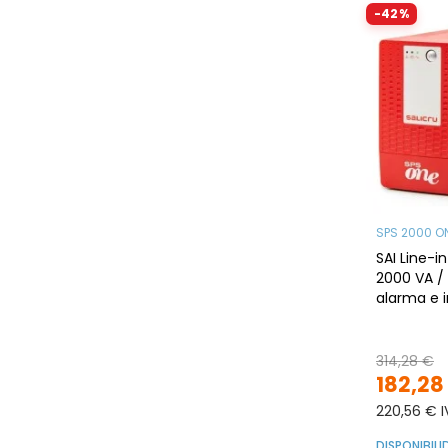
-42%
SPS 2000 O
SAI Line-i
2000 VA /
alarma e i
salida 230
USB
314,28 €
182,28
220,56 € I
DISPONIBIL