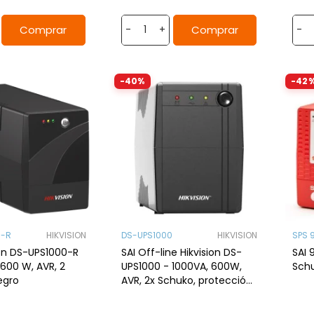
Comprar
Comprar
-
+
-
-40%
-42
0-R
HIKVISION
DS-UPS1000
HIKVISION
SPS 
ion DS-UPS1000-R
SAI Off-line Hikvision DS-
SAI 
 600 W, AVR, 2
UPS1000 - 1000VA, 600W,
Schu
egro
AVR, 2x Schuko, protección
sobretensión