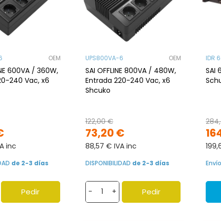
6
OEM
UPS800VA-6
OEM
IDR 
INE 600VA / 360W,
SAI OFFLINE 800VA / 480W,
SAI 
20-240 Vac, x6
Entrada 220-240 Vac, x6
Schu
Shcuko
122,00 €
284,
€
73,20 €
16
A inc
88,57 € IVA inc
199,
IDAD
de 2-3 días
DISPONIBILIDAD
de 2-3 días
Enví
Pedir
Pedir
-
+