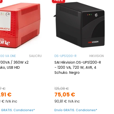
%
-40%
700 VA ONE
SALICRU
DS-UPS1200-R
HIKVISION
700VA / 360W x2
SAI Hikvision DS-UPS1200-R
ko, USB HID
- 1200 VA, 720 W, AVR, 4
Schuko. Negro
57 €
125,08 €
,91 €
75,05 €
8 € IVA inc
90,81 € IVA inc
o GRATIS. Condiciones*
Envío GRATIS. Condiciones*