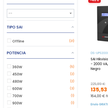
-40%
TIPO SAI
Offline
21
POTENCIA
DS-UPS200
SAI Hikvi
- 2000 VA,
360W
5
Negro
450W
2
480W
2
225,89 €
135,53
600W
3
700W
1
164,00 € I
900W
1
Envío GRATI