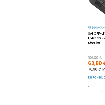
UPS600VA-
SAI OFF-L
Entrada 2
Shcuko
106,00 €
63,60 
76,96 € IV
DISPONIBIL
-
+