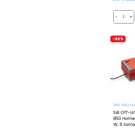
-
+
-42%
SPS-850 H
SAI Off-Li
850 Home+
W, 6 toma