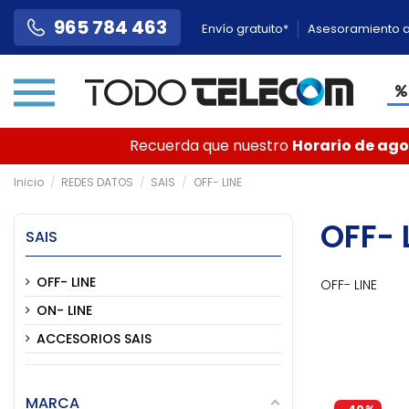
965 784 463
Envío gratuito*
Asesoramiento a
Recuerda que nuestro
Horario de agos
Inicio
REDES DATOS
SAIS
OFF- LINE
OFF- 
SAIS
OFF- LINE
OFF- LINE
ON- LINE
ACCESORIOS SAIS
MARCA