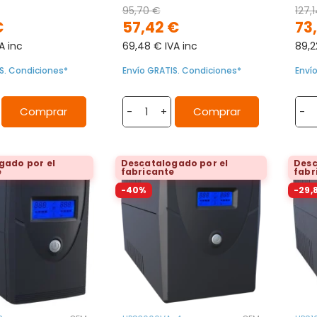
95,70 €
127,
€
57,42 €
73
A inc
69,48 € IVA inc
89,2
S. Condiciones*
Envío GRATIS. Condiciones*
Enví
Comprar
Comprar
-
+
-
gado por el
Descatalogado por el
Desc
e
fabricante
fabr
-40%
-29,