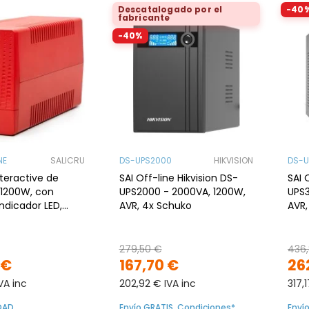
Descatalogado por el
-40
fabricante
-40%
NE
SALICRU
DS-UPS2000
HIKVISION
DS-U
nteractive de
SAI Off-line Hikvision DS-
SAI 
 1200W, con
UPS2000 - 2000VA, 1200W,
UPS3
ndicador LED,
AVR, 4x Schuko
AVR,
 VAC, x6 shucko,
279,50 €
436
 €
167,70 €
26
VA inc
202,92 € IVA inc
317,
IDAD
Envío GRATIS. Condiciones*
Enví