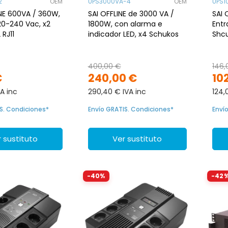
2
OEM
UPS3000VA-4
OEM
UPS1
INE 600VA / 360W,
SAI OFFLINE de 3000 VA /
SAI 
20-240 Vac, x2
1800W, con alarma e
Entr
 RJ11
indicador LED, x4 Schukos
Shcu
400,00 €
146,
€
240,00 €
10
A inc
290,40 € IVA inc
124,
S. Condiciones*
Envío GRATIS. Condiciones*
Enví
 sustituto
Ver sustituto
-40%
-42