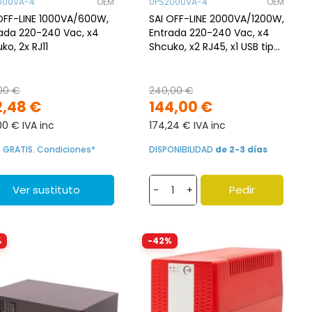
000VA-4
OEM
UPS2000VA-4
OEM
OFF-LINE 1000VA/600W,
SAI OFF-LINE 2000VA/1200W,
ada 220-240 Vac, x4
Entrada 220-240 Vac, x4
ko, 2x RJ11
Shcuko, x2 RJ45, x1 USB tipo
B, x1 RS-232
00 €
240,00 €
2,48 €
144,00 €
00 € IVA inc
174,24 € IVA inc
o GRATIS. Condiciones*
DISPONIBILIDAD
de 2-3 días
Ver sustituto
Pedir
-
+
%
-42%