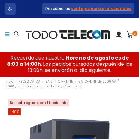
Descubre las
ventajas para profesionales
0
Recuerda que nuestro
Horario de agosto es de
8:00 a 14:00h
. Los pedidos cursados después de las
13:00h. se enviarán al día siguiente.
Inicio
REDES DATOS
SAIS
OFF- LINE
SAI OFFLINE de 3000 VA /
1800W, con alarma e indicador LED, x4 Schukos
Descatalogado por el fabricante
-40%