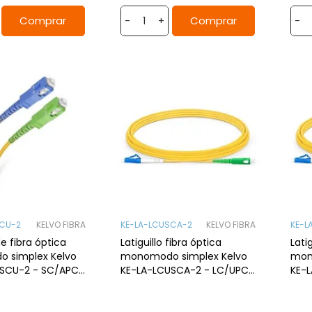
Comprar
Comprar
-
+
-
SCU-2
KELVO FIBRA
KE-LA-LCUSCA-2
KELVO FIBRA
KE-L
de fibra óptica
Latiguillo fibra óptica
Lati
 simplex Kelvo
monomodo simplex Kelvo
mon
-SCU-2 - SC/APC
KE-LA-LCUSCA-2 - LC/UPC
KE-L
 2mts. G657A2
a SC/APC, 2mts. G.657A2
SC/A