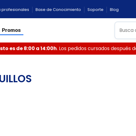
 profesionales
Base de Conocimiento
Soporte
Blog
Promos
to es de 8:00 a 14:00h
. Los pedidos cursados después de 
UILLOS