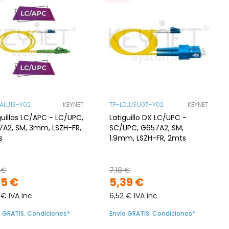
LALU13-Y02
KEYNET
TF-LDLUSU07-Y02
KEYNET
guillos LC/APC - LC/UPC,
Latiguillo DX LC/UPC -
A2, SM, 3mm, LSZH-FR,
SC/UPC, G657A2, SM,
s
1.9mm, LSZH-FR, 2mts
 €
7,18 €
95 €
5,39 €
 € IVA inc
6,52 € IVA inc
o GRATIS. Condiciones*
Envío GRATIS. Condiciones*