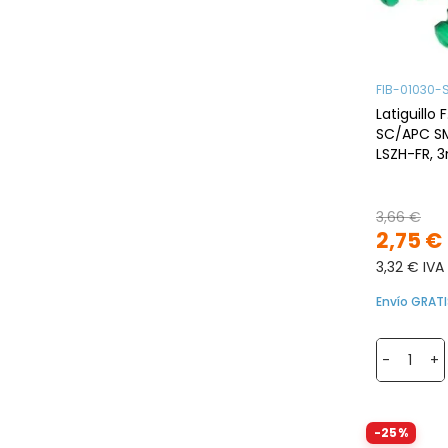
FIB-01030-
Latiguillo
SC/APC SM,
LSZH-FR,
3,66 €
2,75 €
3,32 € IVA
Envío GRATI
-
+
-25%