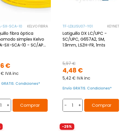
A-SX-SCA-10
KELVO FIBRA
TF-LDLUSU07-Y01
KEYNET
guillo fibra óptica
Latiguillo DX LC/UPC -
omodo simplex Kelvo
SC/UPC, G657A2, SM,
LA-SX-SCA-10 - SC/APC
1.9mm, LSZH-FR, 1mts
/APC, 10mts, G.657A2
5,97 €
36 €
4,48 €
 € IVA inc
5,42 € IVA inc
o GRATIS. Condiciones*
Envío GRATIS. Condiciones*
Comprar
Comprar
+
-
+
%
-25%