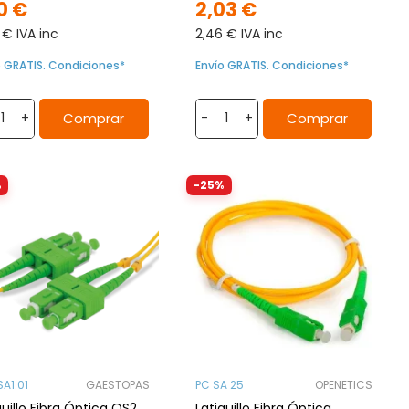
0 €
2,03 €
 € IVA inc
2,46 € IVA inc
o GRATIS. Condiciones*
Envío GRATIS. Condiciones*
Comprar
Comprar
+
-
+
%
-25%
SA1.01
GAESTOPAS
PC SA 25
OPENETICS
guillo Fibra Óptica OS2
Latiguillo Fibra Óptica