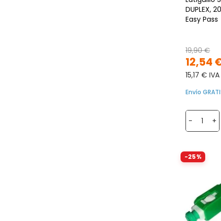
DUPLEX, 2
Easy Pass
19,90 €
12,54 
15,17 € IVA
Envío GRATI
-
+
-25%