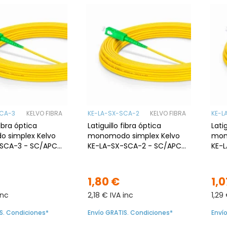
SCA-3
KELVO FIBRA
KE-LA-SX-SCA-2
KELVO FIBRA
KE-L
fibra óptica
Latiguillo fibra óptica
Lati
 simplex Kelvo
monomodo simplex Kelvo
mon
-SCA-3 - SC/APC
KE-LA-SX-SCA-2 - SC/APC
KE-
 3mts, G.657A2
a SC/APC, 2mts, G.657A2
SC/A
G.6
1,80 €
1,0
inc
2,18 € IVA inc
1,29
S. Condiciones*
Envío GRATIS. Condiciones*
Enví