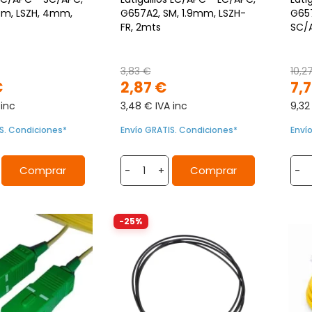
0m, LSZH, 4mm,
G657A2, SM, 1.9mm, LSZH-
G657
FR, 2mts
SC/A
3,83 €
10,2
€
2,87 €
7,
 inc
3,48 € IVA inc
9,32
S. Condiciones*
Envío GRATIS. Condiciones*
Enví
Comprar
Comprar
-
+
-
-25%