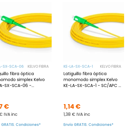
A-SX-SCA-06
KELVO FIBRA
KE-LA-SX-SCA-1
KELVO FIBRA
guillo fibra óptica
Latiguillo fibra óptica
omodo simplex Kelvo
monomodo simplex Kelvo
LA-SX-SCA-06 -
KE-LA-SX-SCA-1 - SC/APC a
PC a SC/APC, 0.6mts,
SC/APC, 1mts, G.657A2
57A2
7 €
1,14 €
 € IVA inc
1,38 € IVA inc
o GRATIS. Condiciones*
Envío GRATIS. Condiciones*