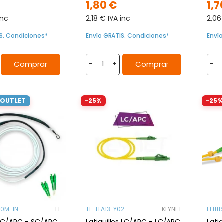
1,80 €
1,7
inc
2,18 € IVA inc
2,06
S. Condiciones*
Envío GRATIS. Condiciones*
Enví
Comprar
Comprar
-
+
-
 OUTLET
-25%
-25
20M-IN
TT
TF-LLA13-Y02
KEYNET
FL1111
 SC/APC - SC/APC,
Latiguillos LC/APC - LC/APC,
Lati