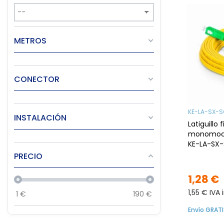
METROS
CONECTOR
KE-LA-SX-
INSTALACIÓN
Latiguillo 
monomodo
KE-LA-SX
a SC/APC,
PRECIO
1,28 €
1,55 € IVA 
1
€
190
€
Envío GRATI