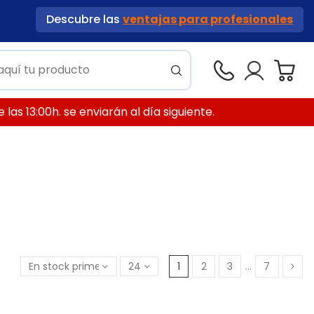
Descubre las
ventajas para profesionales
las 13:00h. se enviarán al día siguiente.
En stock primero
24
1
2
3
…
7