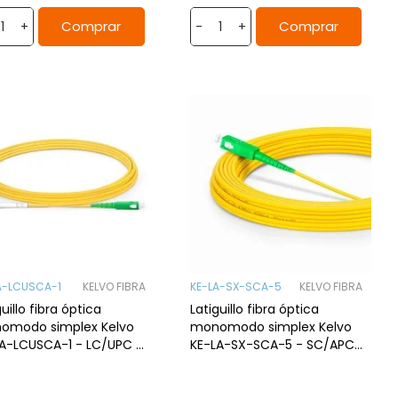
Comprar
Comprar
+
-
+
A-LCUSCA-1
KELVO FIBRA
KE-LA-SX-SCA-5
KELVO FIBRA
guillo fibra óptica
Latiguillo fibra óptica
omodo simplex Kelvo
monomodo simplex Kelvo
A-LCUSCA-1 - LC/UPC a
KE-LA-SX-SCA-5 - SC/APC
PC, 1mt. G.657A2
a SC/APC, 5mts, G.657A2