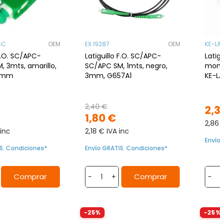
SC
OEM
EX.19287
OEM
KE-L
 F.O. SC/APC-
Latiguillo F.O. SC/APC-
Lati
 3mts, amarillo,
SC/APC SM, 1mts, negro,
mon
 3mm
3mm, G657A1
KE-
a SC
2,40 €
2,
1,80 €
2,86
 inc
2,18 € IVA inc
Enví
S. Condiciones*
Envío GRATIS. Condiciones*
Comprar
Comprar
-
+
-
-25%
-25