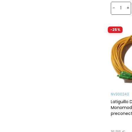
-
+
-25%
NV300240
Latiguillo 
Monomodo
preconect
16,88 €