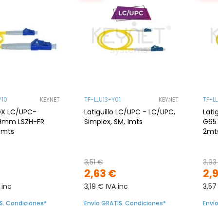
Y10
KEYNET
TF-LLU13-Y01
KEYNET
TF-L
 DX LC/UPC-
Latiguillo LC/UPC - LC/UPC,
Lati
,9mm LSZH-FR
Simplex, SM, 1mts
G657
10mts
2mt
3,51 €
3,93
2,63 €
2,
 inc
3,19 € IVA inc
3,57
S. Condiciones*
Envío GRATIS. Condiciones*
Enví