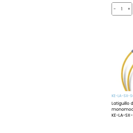
-
+
KE-LA-SX-
Latiguillo 
monomodo
KE-LA-SX
- SC/UPC,