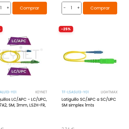
Comprar
Comprar
+
-
+
%
-25%
LALU13-Y01
KEYNET
TF-LSASU13-Y01
LIGHTMAX
guillos LC/APC - LC/UPC,
Latiguillo SC/APC a SC/UPC
A2, SM, 3mm, LSZH-FR,
SM simplex 1mts
s
 €
2,34 €