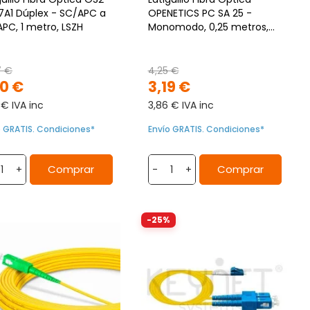
A1 Dúplex - SC/APC a
OPENETICS PC SA 25 -
PC, 1 metro, LSZH
Monomodo, 0,25 metros,
Conectores SC/APC. Dca.
G657A2
7 €
4,25 €
70 €
3,19 €
 € IVA inc
3,86 € IVA inc
o GRATIS. Condiciones*
Envío GRATIS. Condiciones*
Comprar
Comprar
+
-
+
-25%