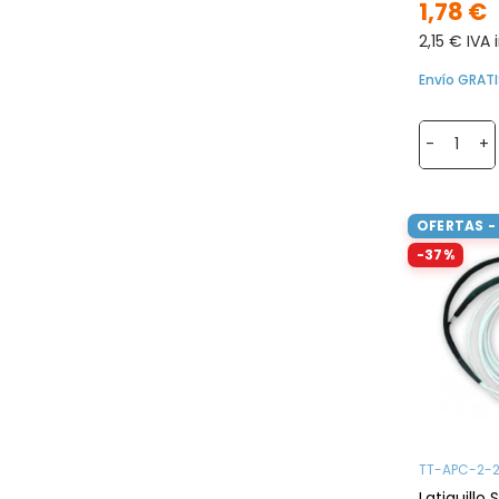
1,78 €
2,15 € IVA 
Envío GRATI
-
+
OFERTAS -
-37%
TT-APC-2-
Latiguillo