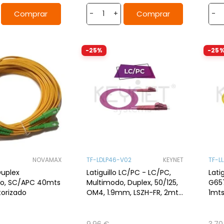
Comprar
Comprar
-
+
-
-25%
-25
NOVAMAX
TF-LDLP46-V02
KEYNET
TF-L
Duplex
Latiguillo LC/PC - LC/PC,
Lati
, SC/APC 40mts
Multimodo, Duplex, 50/125,
G657
orizado
OM4, 1.9mm, LSZH-FR, 2mts.
1mt
Violeta
9,96 €
3,70