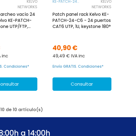
KELVO
KE-PATCH-24-
KELVO
NETWORKS
C6
NETWORKS
parcheo vacío 24
Patch panel rack Kelvo KE-
elvo KE-PATCH-
PATCH-24-C6 - 24 puertos
tone UTP/FTP,
CAT6 UTP, 1U, keystone 180°
€
40,90 €
A inc
49,49 € IVA inc
S. Condiciones*
Envío GRATIS. Condiciones*
onsultar
Consultar
0 de 10 artículo(s)
8:00h a 14:00h