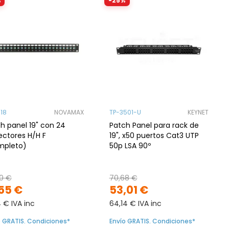
%
-25%
18
NOVAMAX
TP-3501-U
KEYNET
h panel 19" con 24
Patch Panel para rack de
ctores H/H F
19", x50 puertos Cat3 UTP
mpleto)
50p LSA 90º
0 €
70,68 €
,55 €
53,01 €
4 € IVA inc
64,14 € IVA inc
o GRATIS. Condiciones*
Envío GRATIS. Condiciones*