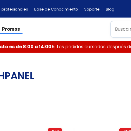
 profesionales
Base de Conocimiento
Soporte
Blog
Promos
to es de 8:00 a 14:00h
. Los pedidos cursados después de 
HPANEL