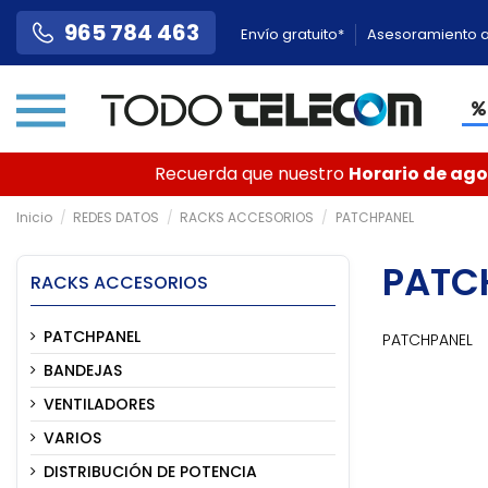
965 784 463
Envío gratuito*
Asesoramiento a
Recuerda que nuestro
Horario de agos
Inicio
REDES DATOS
RACKS ACCESORIOS
PATCHPANEL
PATC
RACKS ACCESORIOS
PATCHPANEL
PATCHPANEL
BANDEJAS
VENTILADORES
VARIOS
DISTRIBUCIÓN DE POTENCIA