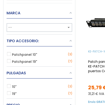
MARCA
TIPO ACCESORIO:
KE-PATCH-1
Patchpanel 10"
3
12P
Patchpanel 19"
7
Patch pane
KE-PATCH-
puertos C
PULGADAS
extraíbles
25,79 
10"
3
19"
7
31,21 € IVA
Envío GRATI