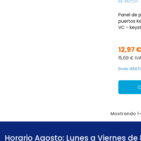
KE-PATCH-
VC
Panel de 
puertos K
VC - keys
rack 19 1U
12,97 
15,69 € IV
Envío GRATI
C
Mostrando 1-1
Horario Agosto: Lunes a Viernes de 