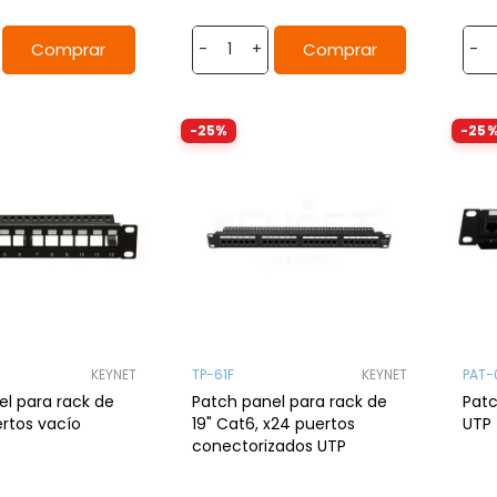
Comprar
Comprar
-
+
-
-25%
-25
KEYNET
TP-61F
KEYNET
PAT-
ck de
Patch panel para rack de
Patc
uertos vacío
19" Cat6, x24 puertos
UTP
conectorizados UTP