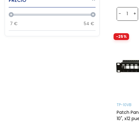
PRECIO
-
+
7
€
54
€
-25%
TP-10VB
Patch Panel para ra
10", x12 p