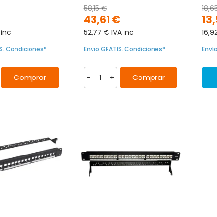
58,15 €
18,6
43,61 €
13
 inc
52,77 € IVA inc
16,9
S. Condiciones*
Envío GRATIS. Condiciones*
Enví
Comprar
Comprar
-
+