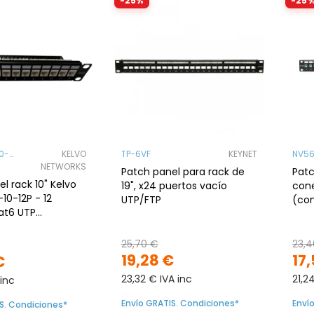
-25%
-25
0-
KELVO
TP-6VF
KEYNET
NV56
NETWORKS
Patch panel para rack de
Patc
l rack 10" Kelvo
19", x24 puertos vacío
cone
10-12P - 12
UTP/FTP
(co
at6 UTP
25,70 €
23,4
19,28 €
17
€
23,32 € IVA inc
21,2
 inc
Envío GRATIS. Condiciones*
Enví
S. Condiciones*