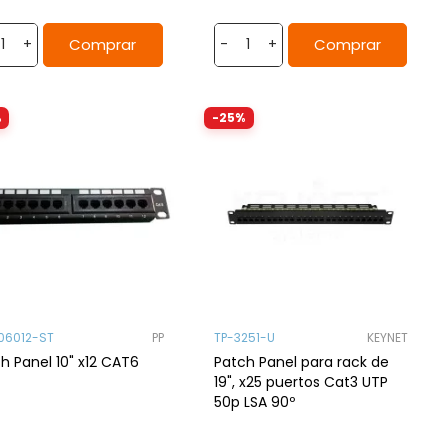
Comprar
Comprar
+
-
+
%
-25%
06012-ST
PP
TP-3251-U
KEYNET
h Panel 10" x12 CAT6
Patch Panel para rack de
19", x25 puertos Cat3 UTP
50p LSA 90º