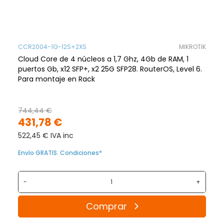
CCR2004-1G-12S+2XS
MIKROTIK
Cloud Core de 4 núcleos a 1,7 Ghz, 4Gb de RAM, 1
puertos Gb, x12 SFP+, x2 25G SFP28. RouterOS, Level 6.
Para montaje en Rack
744,44 €
431,78 €
522,45 € IVA inc
Envío GRATIS. Condiciones*
-
+
Comprar