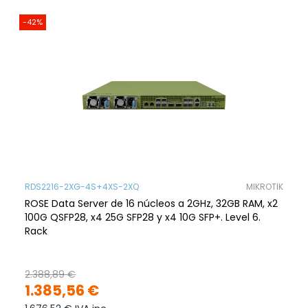
-42%
RDS2216-2XG-4S+4XS-2XQ
MIKROTIK
ROSE Data Server de 16 núcleos a 2GHz, 32GB RAM, x2
100G QSFP28, x4 25G SFP28 y x4 10G SFP+. Level 6.
Rack
2.388,89 €
1.385,56 €