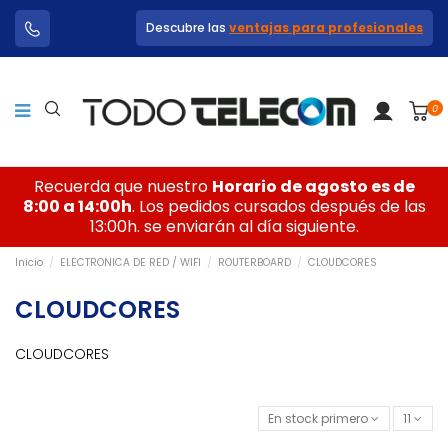
Descubre las
ventajas para profesionales
0
Recuerda que nuestro
Horario de agosto es de
8:00 a 14:00h
. Los pedidos cursados después de las
13:00h. se enviarán al día siguiente.
Inicio
ELECTRONICA DE RED / WIFI
ROUTERBOARD
CLOUDCORES
CLOUDCORES
CLOUDCORES
En stock primero
11