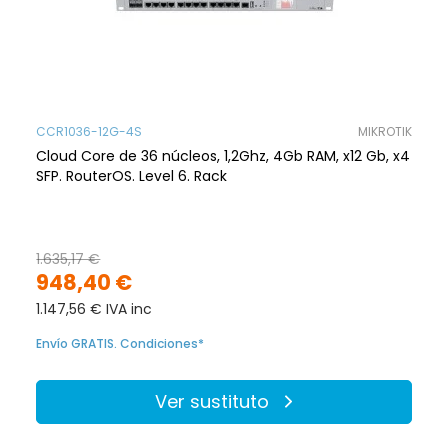
CCR1036-12G-4S
MIKROTIK
Cloud Core de 36 núcleos, 1,2Ghz, 4Gb RAM, x12 Gb, x4
SFP. RouterOS. Level 6. Rack
1.635,17 €
948,40 €
1.147,56 € IVA inc
Envío GRATIS. Condiciones*
Ver sustituto