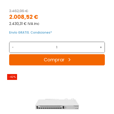
3.462,96 €
2.008,52 €
2.430,31 € IVA inc
Envío GRATIS. Condiciones*
-
+
Comprar
-42%