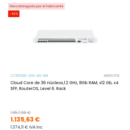
Descatalogado por el fabricante
-42%
CCR1036-12G-4S-EM
MIKROTIK
Cloud Core de 36 núcleos,1.2 GHz, 8Gb RAM, x12 Gb, x4
SFP, RouterOS, Level 6. Rack
1.957,98 €
1.135,63 €
1.374,11 € IVA inc