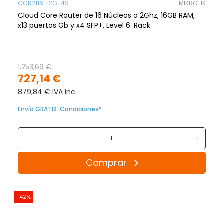
CCR2116-12G-4S+
MIKROTIK
Cloud Core Router de 16 Núcleos a 2Ghz, 16GB RAM,
x13 puertos Gb y x4 SFP+. Level 6. Rack
1.253,69 €
727,14 €
879,84 € IVA inc
Envío GRATIS. Condiciones*
-
+
Comprar
-42%