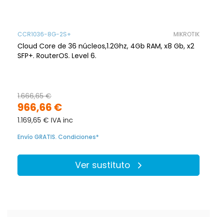
CCR1036-8G-2S+
MIKROTIK
Cloud Core de 36 núcleos,1.2Ghz, 4Gb RAM, x8 Gb, x2
SFP+. RouterOS. Level 6.
1.666,65 €
966,66 €
1.169,65 € IVA inc
Envío GRATIS. Condiciones*
Ver sustituto