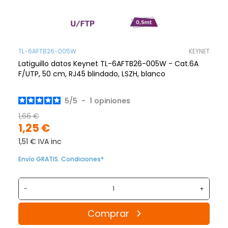
TL-6AFTB26-005W
KEYNET
Latiguillo datos Keynet TL-6AFTB26-005W - Cat.6A
F/UTP, 50 cm, RJ45 blindado, LSZH, blanco
5
/
5
-
1
opiniones
1,66 €
1,25 €
1,51 € IVA inc
Envío GRATIS. Condiciones*
-
+
Comprar