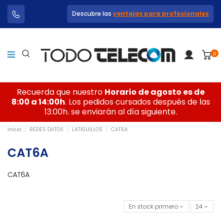
Descubre las
ventajas para profesionales
0
Recuerda que nuestro
Horario de agosto es de
8:00 a 14:00h
. Los pedidos cursados después de las
13:00h. se enviarán al día siguiente.
Inicio
REDES DATOS
LATIGUILLOS
CAT6A
CAT6A
CAT6A
En stock primero
24