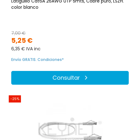
Latiguillo Cat6A 26AWG UTP 5mts, Cobre puro, LSZH.
color blanco
7,00 €
5,25 €
6,35 € IVA inc
Envío GRATIS. Condiciones*
Consultar
-25%