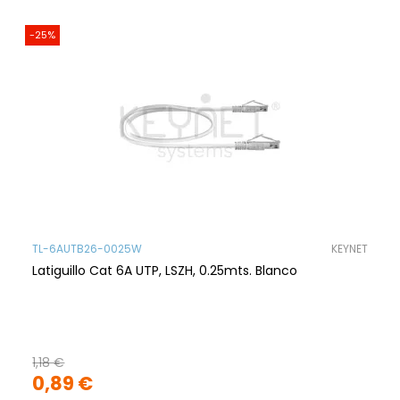
-25%
TL-6AUTB26-0025W
KEYNET
Latiguillo Cat 6A UTP, LSZH, 0.25mts. Blanco
1,18 €
0,89 €