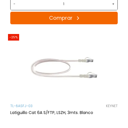
-
+
Comprar
-25%
TL-6ASFJ-03
KEYNET
Latiguillo Cat 6A S/FTP, LSZH, 3mts. Blanco