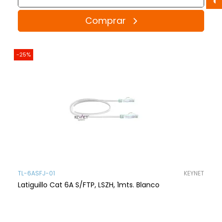
Comprar
-25%
TL-6ASFJ-01
KEYNET
Latiguillo Cat 6A S/FTP, LSZH, 1mts. Blanco