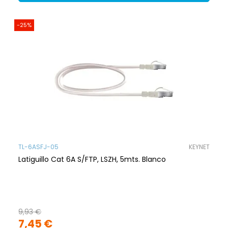
-25%
TL-6ASFJ-05
KEYNET
Latiguillo Cat 6A S/FTP, LSZH, 5mts. Blanco
9,93 €
7,45 €