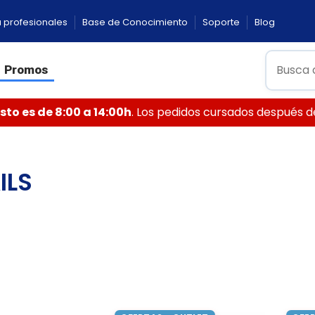
 profesionales
Base de Conocimiento
Soporte
Blog
Promos
to es de 8:00 a 14:00h
. Los pedidos cursados después de 
ILS