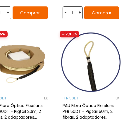
Comprar
Comprar
+
-
+
35%
-17,35%
20DT
EK
PFR 50DT
EK
Fibra Óptica Ekselans
PAU Fibra Óptica Ekselans
20DT - Pigtail 20m, 2
PFR 50DT - Pigtail 50m, 2
as, 2 adaptadores
fibras, 2 adaptadores
APC, CPR Dca
SC/APC, CPR Dca