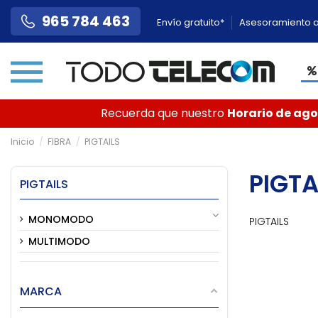
965 784 463
Envío gratuito*
Asesoramiento a
Recuerda que nuestro
Horario de agos
Inicio
FIBRA
PIGTAILS
PIGTA
PIGTAILS
MONOMODO
PIGTAILS
MULTIMODO
MARCA