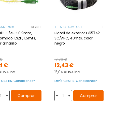
SA12-Y015
KEYNET
TT-APC-40M-OUT
TT
ail SC/APC 0.9mm,
Pigtail de exterior G657A2
modo, LSZH, 1.5mts,
SC/APC, 40mts, color
r amarillo
negro
 €
17,76 €
4 €
12,43 €
 € IVA inc
15,04 € IVA inc
o GRATIS. Condiciones*
Envío GRATIS. Condiciones*
Comprar
Comprar
+
-
+