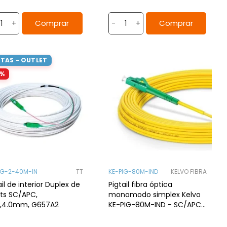
Comprar
Comprar
+
-
+
TAS - OUTLET
5%
IG-2-40M-IN
TT
KE-PIG-80M-IND
KELVO FIBRA
ail de interior Duplex de
Pigtail fibra óptica
ts SC/APC,
monomodo simplex Kelvo
H,4.0mm, G657A2
KE-PIG-80M-IND - SC/APC,
G.657A2, LSZH Dca, 80mts,
Interior