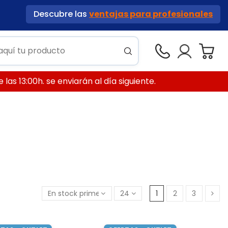
Descubre las
ventajas para profesionales
las 13:00h. se enviarán al día siguiente.
En stock primero
24
1
2
3