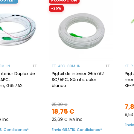
 OUTLET
PROMOCIÓN
-25%
0M-IN
TT
TT-APC-80M-IN
TT
KE-P
interior Duplex de
Pigtail de interior G657A2
Pigt
APC,
SC/APC, 80mts, color
mon
mm, G657A2
blanco
KE-
SC/A
Exte
25,00 €
7,
18,75 €
9,53
A inc
22,69 € IVA inc
Enví
S. Condiciones*
Envío GRATIS. Condiciones*