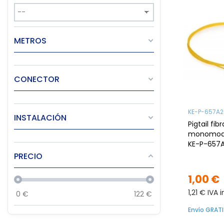
METROS
CONECTOR
KE-P-657A2
INSTALACIÓN
Pigtail fib
monomodo
KE-P-657A
G657A2, LS
PRECIO
1mt
1,00 €
1,21 € IVA 
0
€
122
€
Envío GRATI