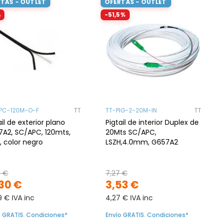
TAS - OUTLET
OFERTAS - OUTLET
%
-51,5%
PC-120M-O-F
TT
TT-PIG-2-20M-IN
TT
ail de exterior plano
Pigtail de interior Duplex de
A2, SC/APC, 120mts,
20Mts SC/APC,
, color negro
LSZH,4.0mm, G657A2
3 €
7,27 €
,30 €
3,53 €
9 € IVA inc
4,27 € IVA inc
o GRATIS. Condiciones*
Envío GRATIS. Condiciones*