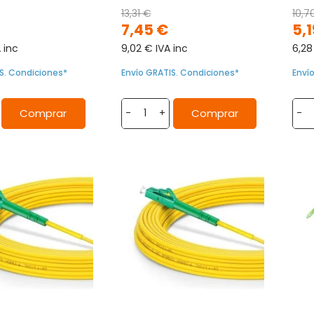
13,31 €
10,7
7,45 €
5,1
 inc
9,02 € IVA inc
6,28
S. Condiciones*
Envío GRATIS. Condiciones*
Enví
Comprar
Comprar
-
+
-