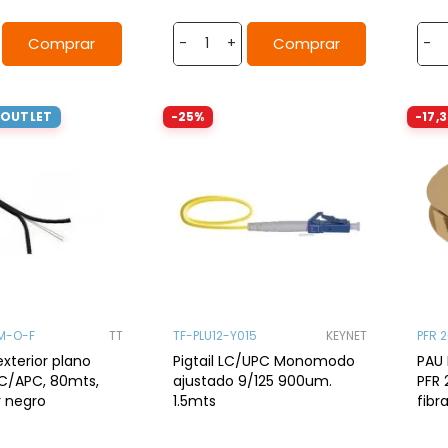
Comprar
Comprar
-
+
-
 OUTLET
-25%
-17,
M-O-F
TT
TF-PLU12-Y015
KEYNET
PFR 
exterior plano
Pigtail LC/UPC Monomodo
PAU 
C/APC, 80mts,
ajustado 9/125 900um.
PFR 
r negro
1.5mts
fibr
SC/