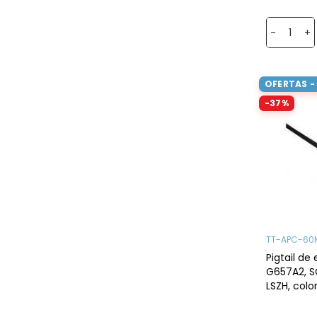
-
+
OFERTAS -
-37%
TT-APC-60
Pigtail de 
G657A2, S
LSZH, colo