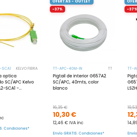
OFERTAS - OUTLET
OFER
-37%
-37
-SCA1
KELVO FIBRA
TT-APC-40M-IN
TT
TT-A
ra optica
Pigtail de interior G657A2
Pigt
 SC/APC Kelvo
SC/APC, 40mts, color
G657
2-SCA1 -
blanco
LSZH
ZH, baja perdida,
16,35 €
19,5
10,30 €
12
inc
12,46 € IVA inc
14,8
S. Condiciones*
Envío GRATIS. Condiciones*
Enví