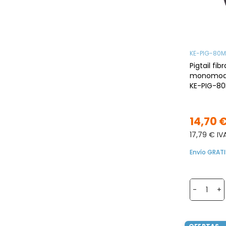
KE-PIG-80
Pigtail fib
monomodo
KE-PIG-8
G.657A2, 8
14,70 
17,79 € IV
Envío GRATI
-
+