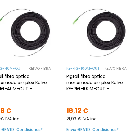
IG-40M-OUT
KELVO FIBRA
KE-PIG-100M-OUT
KELVO FIBRA
ail fibra óptica
Pigtail fibra óptica
omodo simplex Kelvo
monomodo simplex Kelvo
PIG-40M-OUT -
KE-PIG-100M-OUT -
PC, G.657A2, 40 m,
SC/APC, G.657A2, 100 m,
rior
Exterior
88 €
18,12 €
 € IVA inc
21,93 € IVA inc
o GRATIS. Condiciones*
Envío GRATIS. Condiciones*