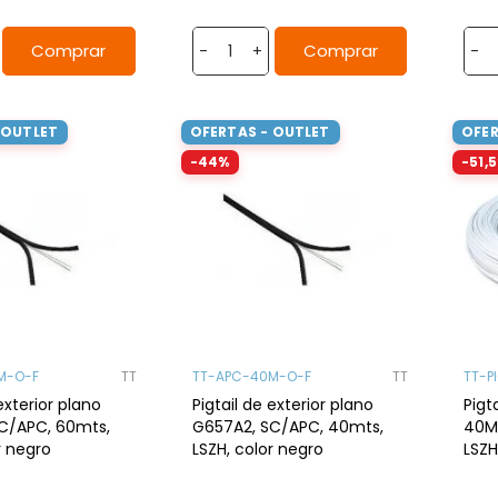
Comprar
Comprar
-
+
-
 OUTLET
OFERTAS - OUTLET
OFER
-44%
-51,
M-O-F
TT
TT-APC-40M-O-F
TT
TT-P
exterior plano
Pigtail de exterior plano
Pigt
C/APC, 60mts,
G657A2, SC/APC, 40mts,
40M
r negro
LSZH, color negro
LSZ