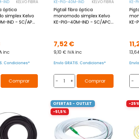
M-IND
KELVO FIBRA
KE-PIG-40M-IND
KELVO FIBRA
KE-P
ra óptica
Pigtail fibra óptica
Pigt
 simplex Kelvo
monomodo simplex Kelvo
mon
0M-IND - SC/APC,
KE-PIG-40M-IND - SC/APC,
KE-
SZH Dca, 100mts,
G.657A2, LSZH Dca, 40mts,
G.65
Interior
€
7,52 €
11,
A inc
9,10 € IVA inc
13,6
S. Condiciones*
Envío GRATIS. Condiciones*
Enví
Comprar
Comprar
-
+
-
OFERTAS - OUTLET
-25
-51,5%