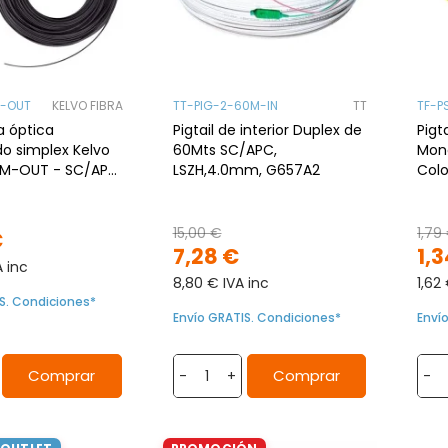
M-OUT
KELVO FIBRA
TT-PIG-2-60M-IN
TT
TF-P
ra óptica
Pigtail de interior Duplex de
Pigt
 simplex Kelvo
60Mts SC/APC,
Mono
0M-OUT - SC/APC,
LSZH,4.0mm, G657A2
Colo
0 m, Exterior
15,00 €
1,79
€
7,28 €
1,3
A inc
8,80 € IVA inc
1,62
S. Condiciones*
Envío GRATIS. Condiciones*
Enví
Comprar
Comprar
-
+
-