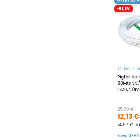
OFERTAS -
-51,5%
TT-PIG-2-8
Pigtail de 
80Mts SC/
LSZH,4.0
25,00 €
12,13 €
14,67 € IV
Envío GRATI