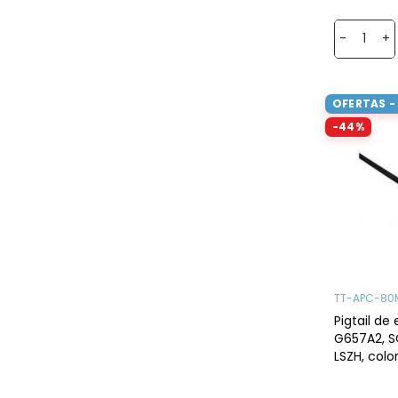
-
+
OFERTAS -
-44%
TT-APC-80
Pigtail de 
G657A2, S
LSZH, colo