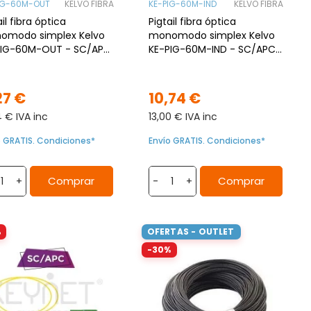
IG-60M-OUT
KELVO FIBRA
KE-PIG-60M-IND
KELVO FIBRA
ail fibra óptica
Pigtail fibra óptica
omodo simplex Kelvo
monomodo simplex Kelvo
PIG-60M-OUT - SC/APC,
KE-PIG-60M-IND - SC/APC,
7A2, 60 m, Exterior
G.657A2, LSZH Dca, 60mts,
Interior
27 €
10,74 €
4 € IVA inc
13,00 € IVA inc
o GRATIS. Condiciones*
Envío GRATIS. Condiciones*
Comprar
Comprar
+
-
+
%
OFERTAS - OUTLET
-30%