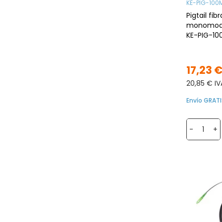
KE-PIG-100
Pigtail fib
monomodo
KE-PIG-10
G.657A2, L
Interior
17,23 
20,85 € IV
Envío GRATI
-
+