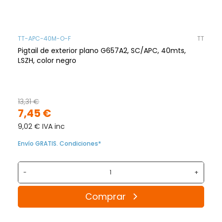
TT-APC-40M-O-F
TT
Pigtail de exterior plano G657A2, SC/APC, 40mts,
LSZH, color negro
13,31 €
7,45 €
9,02 € IVA inc
Envío GRATIS. Condiciones*
-
+
Comprar