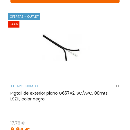
OFERTAS - OUTLET
-44%
TT-APC-80M-O-F
TT
Pigtail de exterior plano G657A2, SC/APC, 80mts,
LSZH, color negro
17,76 €
9,94 €