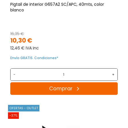
Pigtail de interior G657A2 SC/APC, 40mts, color
blanco
16,35 €
10,30 €
12,46 € IVA inc
Envío GRATIS. Condiciones*
-
+
Comprar
OFERTAS - OUTLET
-37%