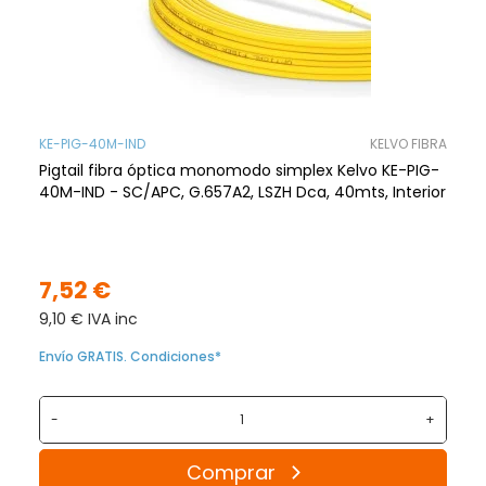
KE-PIG-40M-IND
KELVO FIBRA
Pigtail fibra óptica monomodo simplex Kelvo KE-PIG-
40M-IND - SC/APC, G.657A2, LSZH Dca, 40mts, Interior
7,52 €
9,10 € IVA inc
Envío GRATIS. Condiciones*
-
+
Comprar