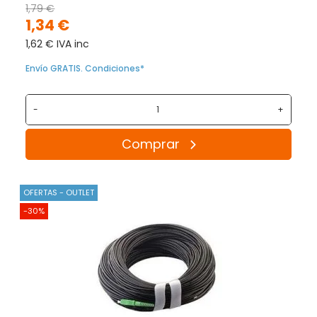
1,79 €
1,34 €
1,62 € IVA inc
Envío GRATIS. Condiciones*
-
+
Comprar
OFERTAS - OUTLET
-30%