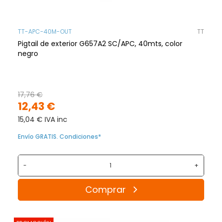
TT-APC-40M-OUT
TT
Pigtail de exterior G657A2 SC/APC, 40mts, color
negro
17,76 €
12,43 €
15,04 € IVA inc
Envío GRATIS. Condiciones*
-
+
Comprar