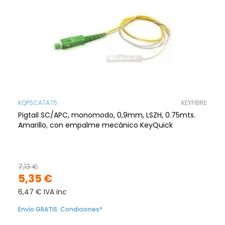
KQPSCA7A75
KEYFIBRE
Pigtail SC/APC, monomodo, 0,9mm, LSZH, 0.75mts.
Amarillo, con empalme mecánico KeyQuick
7,13 €
5,35 €
6,47 € IVA inc
Envío GRATIS. Condiciones*