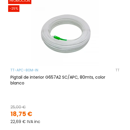
PROMOCIÓN
-25%
TT-APC-80M-IN
TT
Pigtail de interior G657A2 SC/APC, 80mts, color
blanco
25,00 €
18,75 €
22,69 € IVA inc