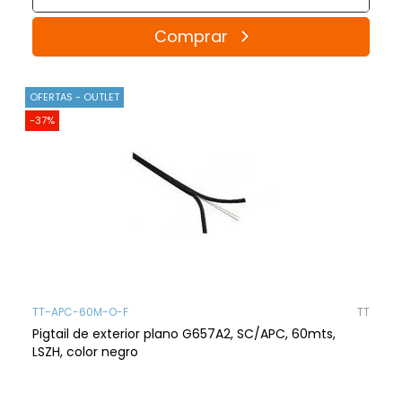
Comprar
OFERTAS - OUTLET
-37%
TT-APC-60M-O-F
TT
Pigtail de exterior plano G657A2, SC/APC, 60mts,
LSZH, color negro