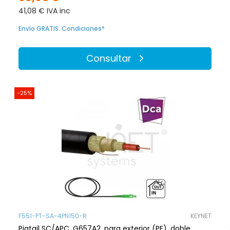
41,08 € IVA inc
Envío GRATIS. Condiciones*
Consultar
-25%
F551-PT-SA-4PN150-R
KEYNET
Pigtail SC/APC, G657A2, para exterior (PE), doble