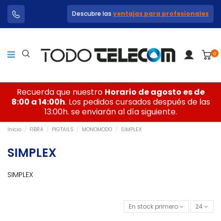
Descubre las
ventajas para profesionales
0
Recuerda que nuestro
Horario de agosto es de
8:00 a 14:00h
. Los pedidos cursados después de las
13:00h. se enviarán al día siguiente.
Inicio
FIBRA
PIGTAILS
MONOMODO
SIMPLEX
SIMPLEX
SIMPLEX
En stock primero
24