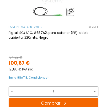
F551-PT-SA-4PN-220-R
KEYNET
Pigtail SC/APC, G657A2, para exterior (PE), doble
cubierta, 220mts. Negro
134,22 €
100,67 €
121,80 € IVA inc
Envío GRATIS. Condiciones*
-
+
Comprar