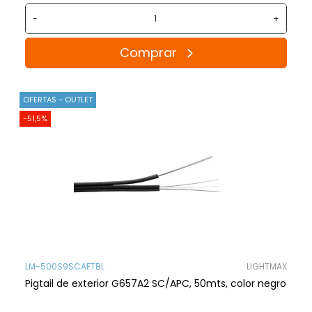
-
+
Comprar
OFERTAS - OUTLET
-51,5%
LM-500S9SCAFTBL
LIGHTMAX
Pigtail de exterior G657A2 SC/APC, 50mts, color negro