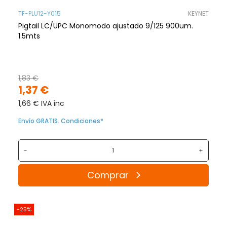
TF-PLU12-Y015
KEYNET
Pigtail LC/UPC Monomodo ajustado 9/125 900um.
1.5mts
1,83 €
1,37 €
1,66 € IVA inc
Envío GRATIS. Condiciones*
-
+
Comprar
-25%