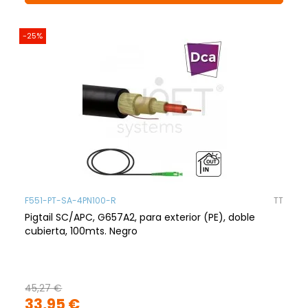
-25%
F551-PT-SA-4PN100-R
TT
Pigtail SC/APC, G657A2, para exterior (PE), doble
cubierta, 100mts. Negro
45,27 €
33,95 €