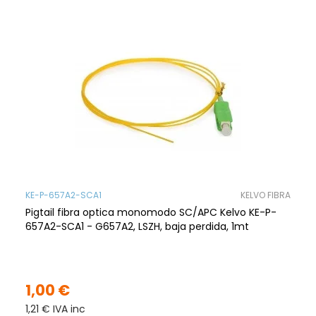
KE-P-657A2-SCA1
KELVO FIBRA
Pigtail fibra optica monomodo SC/APC Kelvo KE-P-
657A2-SCA1 - G657A2, LSZH, baja perdida, 1mt
1,00 €
1,21 € IVA inc