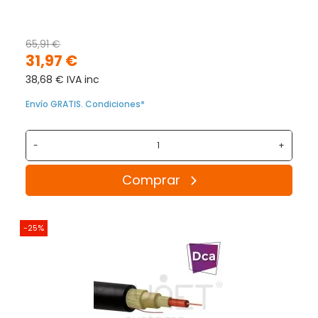
65,91 €
31,97 €
38,68 € IVA inc
Envío GRATIS. Condiciones*
-
+
Comprar
-25%