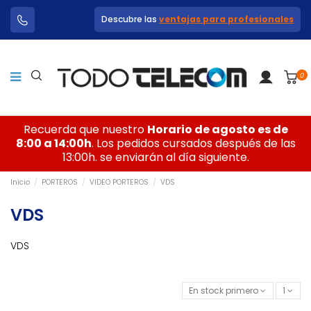
Descubre las
ventajas para profesionales
0
Recuerda que nuestro
Horario de agosto es de
8:00 a 14:00h
. Los pedidos cursados después de las
13:00h. se enviarán al día siguiente.
Inicio
PORTEROS
VIDEO PORTEROS
VDS
VDS
VDS
En stock primero
1