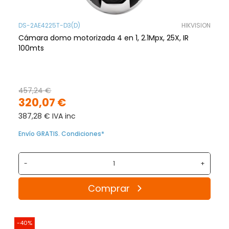
DS-2AE4225T-D3(D)
HIKVISION
Cámara domo motorizada 4 en 1, 2.1Mpx, 25X, IR
100mts
457,24 €
320,07 €
387,28 € IVA inc
Envío GRATIS. Condiciones*
-
+
Comprar
-40%