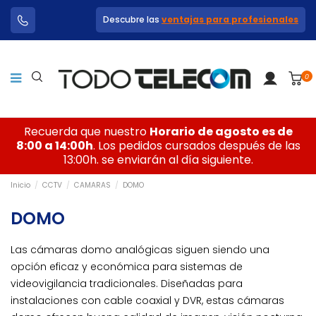
Descubre las
ventajas para profesionales
0
Recuerda que nuestro
Horario de agosto es de
8:00 a 14:00h
. Los pedidos cursados después de las
13:00h. se enviarán al día siguiente.
Inicio
CCTV
CAMARAS
DOMO
DOMO
Las cámaras domo analógicas siguen siendo una
opción eficaz y económica para sistemas de
videovigilancia tradicionales. Diseñadas para
instalaciones con cable coaxial y DVR, estas cámaras