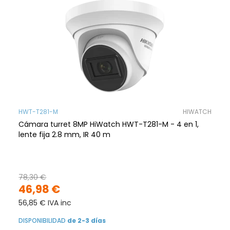
HWT-T281-M
HIWATCH
Cámara turret 8MP HiWatch HWT-T281-M - 4 en 1,
lente fija 2.8 mm, IR 40 m
78,30 €
46,98 €
56,85 € IVA inc
DISPONIBILIDAD
de 2-3 días