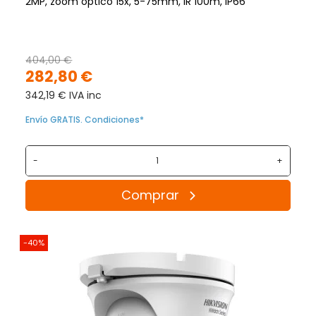
2MP, zoom optico 15x, 5-75mm, IR 100m, IP66
404,00 €
282,80 €
342,19 € IVA inc
Envío GRATIS. Condiciones*
-
+
Comprar
-40%