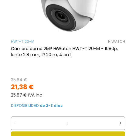
HWT-T120-M
HIWATCH
Cámara domo 2MP HiWatch HWT-T120-M - 1080p,
lente 2.8 mm, IR 20 m, 4 en 1
35,64 €
21,38 €
25,87 € IVA inc
DISPONIBILIDAD
de 2-3 días
-
+