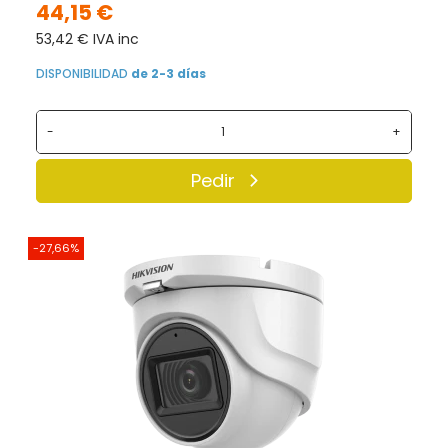
44,15 €
53,42 € IVA inc
DISPONIBILIDAD
de 2-3 días
-
+
Pedir
-27,66%