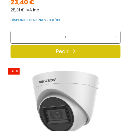
23,40 €
28,31 € IVA inc
DISPONIBILIDAD
de 2-3 días
-
+
Pedir
-45%