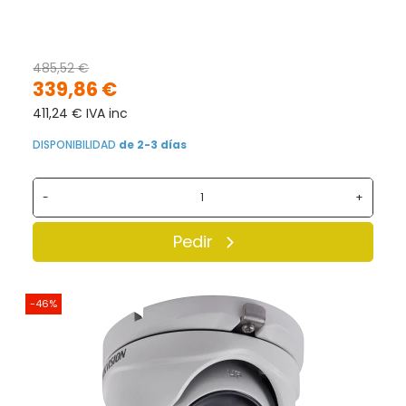
485,52 €
339,86 €
411,24 € IVA inc
DISPONIBILIDAD
de 2-3 días
-
+
Pedir
-46%