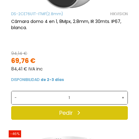
DS-2CE76U1T-ITMF(2.8mm)
HIKVISION
Cámara domo 4 en 1, 8Mpx, 2.8mm, IR 30mts. IP67,
blanca.
94,14 €
69,76 €
84,41 € IVA inc
DISPONIBILIDAD
de 2-3 días
-
+
Pedir
-46%