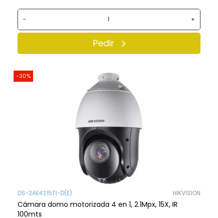
-
+
Pedir
-30%
DS-2AE4215TI-D(E)
HIKVISION
Cámara domo motorizada 4 en 1, 2.1Mpx, 15X, IR
100mts