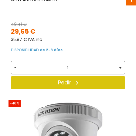
49,41 €
29,65 €
35,87 € IVA inc
DISPONIBILIDAD
de 2-3 días
-
+
Pedir
-46%