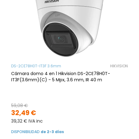
DS-2CE78H0T-IT3F 3.6mm
HIKVISION
Cámara domo 4 en 1 Hikvision DS-2CE78H0T-
IT3F(3.6mm)(C) - 5 Mpx, 3.6 mm, IR 40 m
59,08 €
32,49 €
39,32 € IVA inc
DISPONIBILIDAD
de 2-3 días