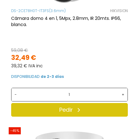
DS-2CE78H0T-IT3FS(3.6mm)
HIKVISION
Cámara domo 4 en 1, 5Mpx, 2.8mm, IR 20mts. IP66,
blanca.
59,08 €
32,49 €
39,32 € IVA inc
DISPONIBILIDAD
de 2-3 días
-
+
Pedir
-45%