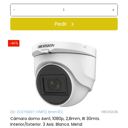
-
+
Pedir
-40%
DS-2CE76D0T-ITMF(2.8mm)(C
HIKVISION
Cámara domo 4en1, 1080p, 2,8mm, IR 30mts.
Interior/Exterior. 3 Axis. Blanca. Metal