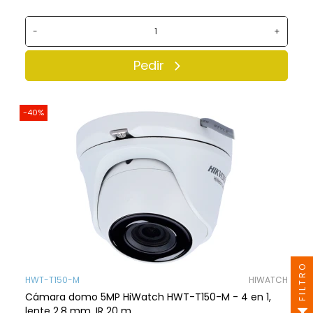
-
+
Pedir
-40%
FILTRO
HWT-T150-M
HIWATCH
Cámara domo 5MP HiWatch HWT-T150-M - 4 en 1,
lente 2.8 mm, IR 20 m