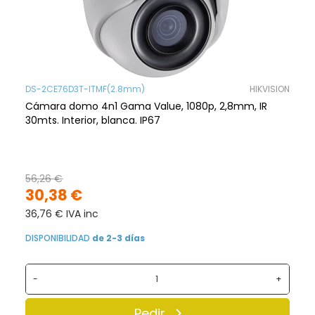
DS-2CE76D3T-ITMF(2.8mm)
HIKVISION
Cámara domo 4n1 Gama Value, 1080p, 2,8mm, IR
30mts. Interior, blanca. IP67
56,26 €
30,38 €
36,76 € IVA inc
DISPONIBILIDAD
de 2-3 días
-
+
Pedir