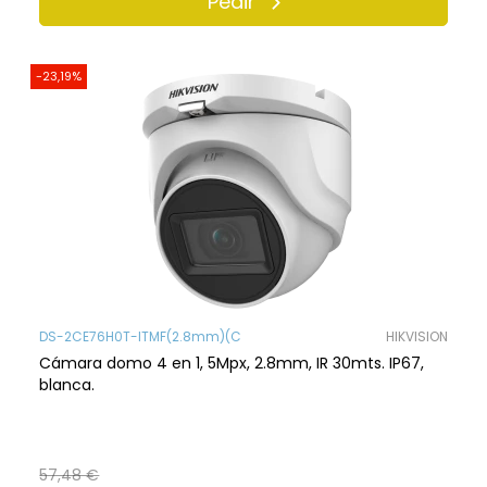
Pedir
-23,19%
DS-2CE76H0T-ITMF(2.8mm)(C
HIKVISION
Cámara domo 4 en 1, 5Mpx, 2.8mm, IR 30mts. IP67,
blanca.
57,48 €