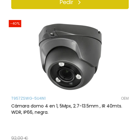
Pedir
-40%
T957ZSWG-5U4N1
OEM
Cámara domo 4 en 1, 5Mpx, 2.7-13.5mm , IR 40mts.
WDR, IP66, negra.
92,00 €