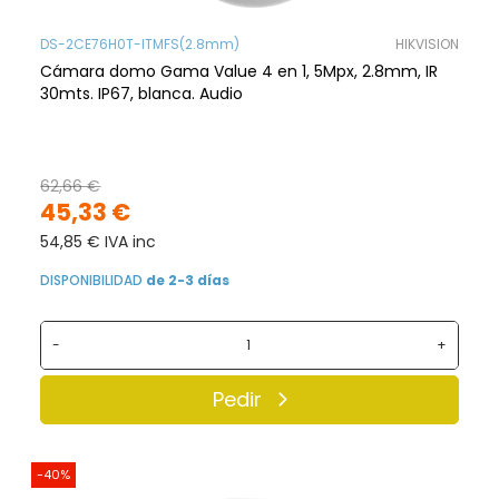
DS-2CE76H0T-ITMFS(2.8mm)
HIKVISION
Cámara domo Gama Value 4 en 1, 5Mpx, 2.8mm, IR
30mts. IP67, blanca. Audio
62,66 €
45,33 €
54,85 € IVA inc
DISPONIBILIDAD
de 2-3 días
-
+
Pedir
-40%