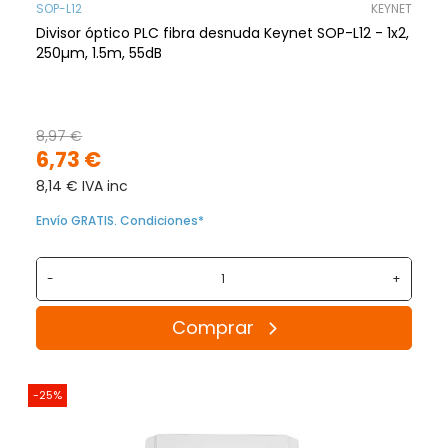
SOP-L12
KEYNET
Divisor óptico PLC fibra desnuda Keynet SOP-L12 - 1x2,
250µm, 1.5m, 55dB
8,97 €
6,73 €
8,14 € IVA inc
Envío GRATIS. Condiciones*
-
+
Comprar
-25%