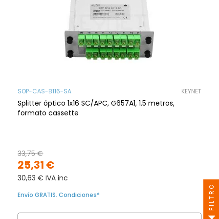
SOP-CAS-B116-SA
KEYNET
Splitter óptico 1x16 SC/APC, G657A1, 1.5 metros,
formato cassette
33,75 €
25,31 €
30,63 € IVA inc
FILTRO
Envío GRATIS. Condiciones*