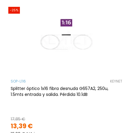
-25%
SOP-L116
KEYNET
Splitter óptico 1x16 fibra desnuda G657A2, 250u,
1.5mts entrada y salida. Pérdida 10.1dB
17,85 €
13,39 €