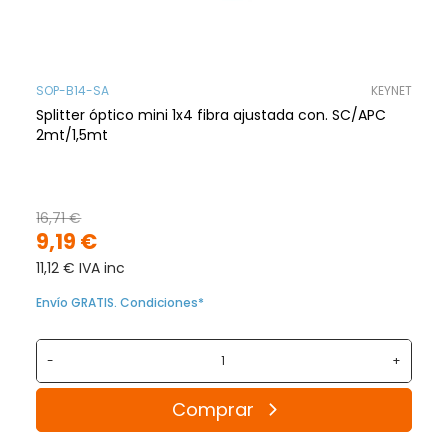
SOP-B14-SA
KEYNET
Splitter óptico mini 1x4 fibra ajustada con. SC/APC
2mt/1,5mt
16,71 €
9,19 €
11,12 € IVA inc
Envío GRATIS. Condiciones*
-
+
Comprar