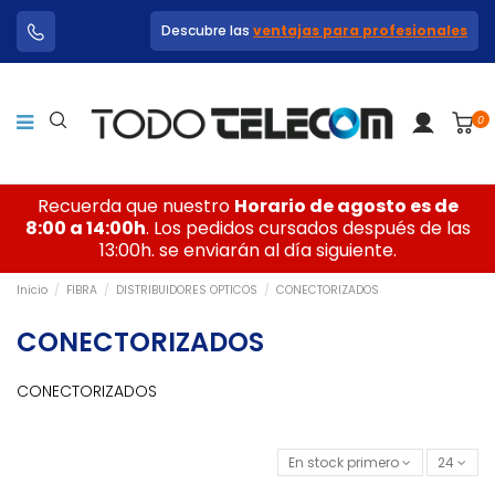
Descubre las
ventajas para profesionales
0
Recuerda que nuestro
Horario de agosto es de
8:00 a 14:00h
. Los pedidos cursados después de las
13:00h. se enviarán al día siguiente.
Inicio
FIBRA
DISTRIBUIDORES OPTICOS
CONECTORIZADOS
CONECTORIZADOS
CONECTORIZADOS
En stock primero
24