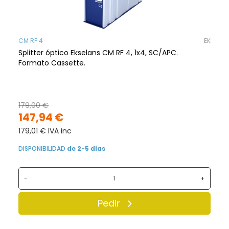
CM RF 4
EK
Splitter óptico Ekselans CM RF 4, 1x4, SC/APC.
Formato Cassette.
179,00 €
147,94 €
179,01 € IVA inc
DISPONIBILIDAD
de 2-5 días
-
+
Pedir