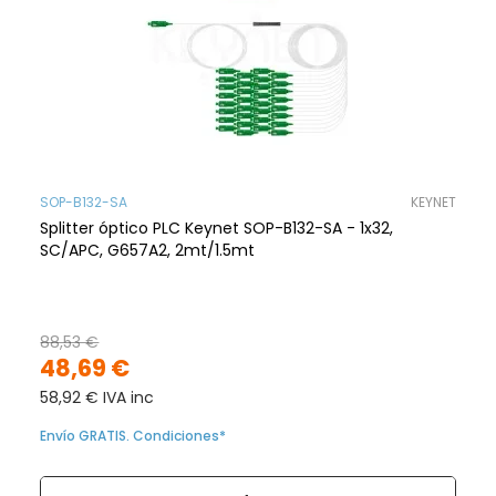
SOP-B132-SA
KEYNET
Splitter óptico PLC Keynet SOP-B132-SA - 1x32,
SC/APC, G657A2, 2mt/1.5mt
88,53 €
48,69 €
58,92 € IVA inc
Envío GRATIS. Condiciones*