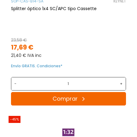
SOP-CAS-B14-SA
KEYNET
Splitter óptico 1x4 SC/APC tipo Cassette
23,58 €
17,69 €
21,40 € IVA inc
Envío GRATIS. Condiciones*
-
+
Comprar
-45%