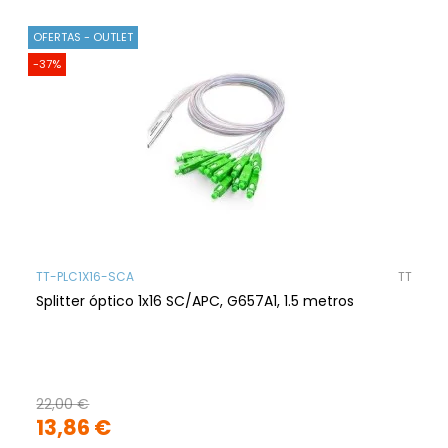
OFERTAS - OUTLET
-37%
TT-PLC1X16-SCA
TT
Splitter óptico 1x16 SC/APC, G657A1, 1.5 metros
22,00 €
13,86 €