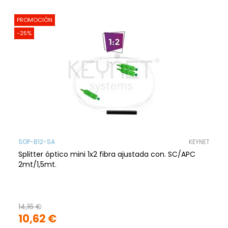
PROMOCIÓN
-25%
SOP-B12-SA
KEYNET
Splitter óptico mini 1x2 fibra ajustada con. SC/APC
2mt/1,5mt.
14,16 €
10,62 €