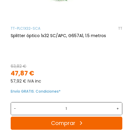
TT-PLC1X32-SCA
TT
Splitter óptico 1x32 SC/APC, G657A1, 1.5 metros
63,82 €
47,87 €
57,92 € IVA inc
Envío GRATIS. Condiciones*
-
+
Comprar