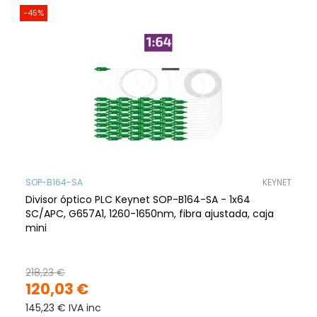
-45%
SOP-B164-SA
KEYNET
Divisor óptico PLC Keynet SOP-B164-SA - 1x64
SC/APC, G657A1, 1260-1650nm, fibra ajustada, caja
mini
218,23 €
120,03 €
145,23 € IVA inc