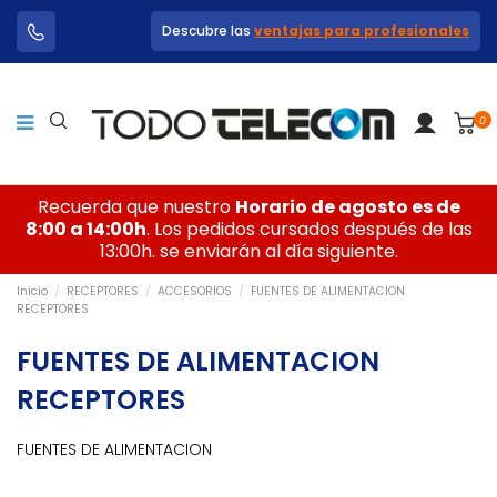
Descubre las
ventajas para profesionales
0
Recuerda que nuestro
Horario de agosto es de
8:00 a 14:00h
. Los pedidos cursados después de las
13:00h. se enviarán al día siguiente.
Inicio
RECEPTORES
ACCESORIOS
FUENTES DE ALIMENTACION
RECEPTORES
FUENTES DE ALIMENTACION
RECEPTORES
FUENTES DE ALIMENTACION