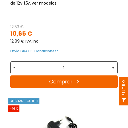
de 12V 1,5A.Ver modelos.
12,53 €
10,65 €
12,89 € IVA inc
Envío GRATIS. Condiciones*
-
+
Comprar
FILTRO
OFERTAS - OUTLET
-46%