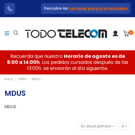
Descubre las
ventajas para profesionales
0
Recuerda que nuestro
Horario de agosto es de
8:00 a 14:00h
. Los pedidos cursados después de las
13:00h. se enviarán al día siguiente.
Inicio
FIBRA
MDUS
MDUS
MDUS
En stock primero
3