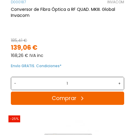
D000187
INVACOM
Conversor de Fibra Óptica a RF QUAD. MKIII. Global
Invacom
185,41 €
139,06 €
168,26 € IVA inc
Envío GRATIS. Condiciones*
-
+
Comprar
-25%