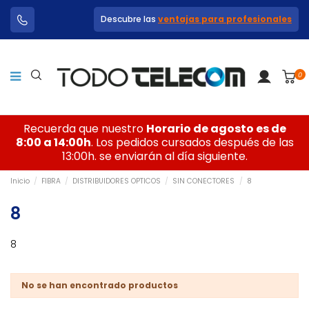
Descubre las
ventajas para profesionales
0
Recuerda que nuestro
Horario de agosto es de
8:00 a 14:00h
. Los pedidos cursados después de las
13:00h. se enviarán al día siguiente.
Inicio
FIBRA
DISTRIBUIDORES OPTICOS
SIN CONECTORES
8
8
8
No se han encontrado productos