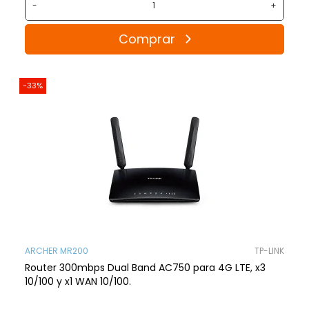
-
+
Comprar
-33%
ARCHER MR200
TP-LINK
Router 300mbps Dual Band AC750 para 4G LTE, x3
10/100 y x1 WAN 10/100.