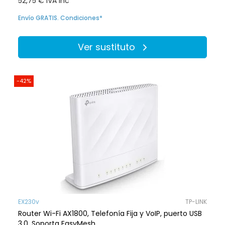
52,75 € IVA inc
Envío GRATIS. Condiciones*
Ver sustituto
-42%
EX230v
TP-LINK
Router Wi-Fi AX1800, Telefonía Fija y VoIP, puerto USB
3.0, Soporta EasyMesh.