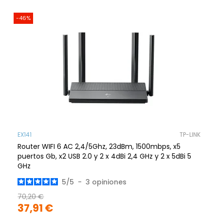
-46%
EX141
TP-LINK
Router WIFI 6 AC 2,4/5Ghz, 23dBm, 1500mbps, x5
puertos Gb, x2 USB 2.0 y 2 x 4dBi 2,4 GHz y 2 x 5dBi 5
GHz
5
/
5
-
3
opiniones
70,20 €
37,91 €