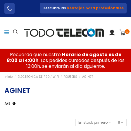
Descubre las
ventajas para profesionales
0
Recuerda que nuestro
Horario de agosto es de
8:00 a 14:00h
. Los pedidos cursados después de las
13:00h. se enviarán al día siguiente.
Inicio
ELECTRONICA DE RED / WIFI
ROUTERS
AGINET
AGINET
AGINET
En stock primero
9