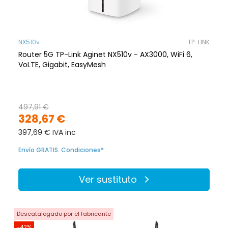
NX510v
TP-LINK
Router 5G TP-Link Aginet NX510v - AX3000, WiFi 6,
VoLTE, Gigabit, EasyMesh
497,91 €
328,67 €
397,69 € IVA inc
Envío GRATIS. Condiciones*
Ver sustituto
Descatalogado por el fabricante
-42%