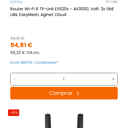
EX520v
TP-LINK
Router Wi-Fi 6 TP-Link EX520v - AX3000, VoIP, 3x GbE
LAN, EasyMesh, Aginet Cloud
94,51 €
54,81 €
66,33 € IVA inc
Envío GRATIS. Condiciones*
-
+
Comprar
-42%