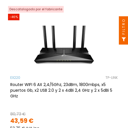
Descatalogado por el fabricante
-46%
FILTRO
EX220
TP-LINK
Router WIFI 6 AX 2,4/5Ghz, 23dBm, 1800mbps, x5
puertos Gb, x2 USB 2.0 y 2 x 4dBi 2,4 GHz y 2 x 5dBi 5
GHz
80,73 €
43,59 €