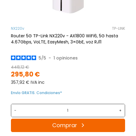
NX220v
TP-LINK
Router 5G TP-Link NX220v - AX1800 WiFi6, 5G hasta
4.67Gbps, VoLTE, EasyMesh, 3×GbE, voz RJ11
5
/
5
-
1
opiniones
448,12 €
295,80 €
357,92 € IVA inc
Envío GRATIS. Condiciones*
-
+
Comprar