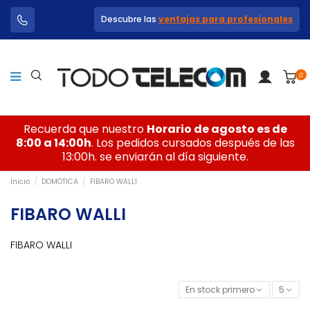
Descubre las
ventajas para profesionales
0
Recuerda que nuestro
Horario de agosto es de
8:00 a 14:00h
. Los pedidos cursados después de las
13:00h. se enviarán al día siguiente.
Inicio
DOMÓTICA
FIBARO WALLI
FIBARO WALLI
FIBARO WALLI
En stock primero
5