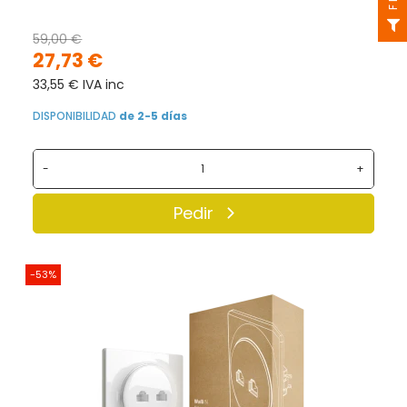
59,00 €
27,73 €
33,55 € IVA inc
DISPONIBILIDAD
de 2-5 días
-
+
Pedir
-53%