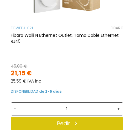
FGWEEU-021
FIBARO
Fibaro Walli N Ethernet Outlet. Toma Doble Ethernet
RJ45
45,00 €
21,15 €
25,59 € IVA inc
DISPONIBILIDAD
de 2-5 días
-
+
Pedir