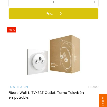
-
+
Pedir
-53%
FGWTFEU-021
FIBARO
Fibaro Walli N TV-SAT Outlet. Toma Televisón
empotrable.
FILTRO