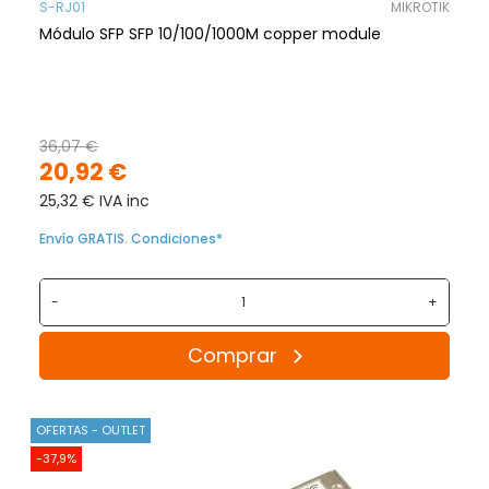
S-RJ01
MIKROTIK
Módulo SFP SFP 10/100/1000M copper module
36,07 €
20,92 €
25,32 € IVA inc
Envío GRATIS. Condiciones*
-
+
Comprar
OFERTAS - OUTLET
-37,9%