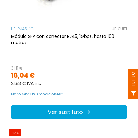
UF-RJ45-1G
UBIQUITI
Módulo SFP con conector RJ45, 1Gbps, hasta 100
metros
31,11 €
18,04 €
FILTRO
21,83 € IVA inc
Envío GRATIS. Condiciones*
Ver sustituto
-42%