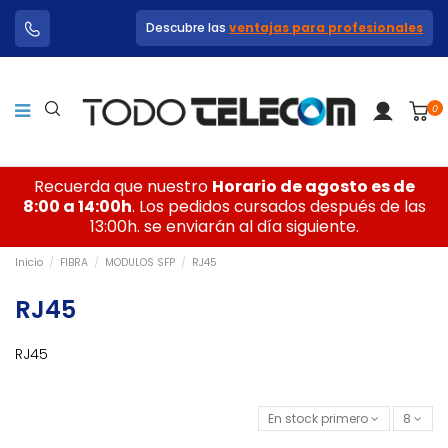
Descubre las
ventajas para profesionales
0
Recuerda que nuestro
Horario de agosto es de
8:00 a 14:00h
. Los pedidos cursados después de las
13:00h. se enviarán al día siguiente.
Inicio
FIBRA
MODULOS SFP
RJ45
RJ45
RJ45
En stock primero
8