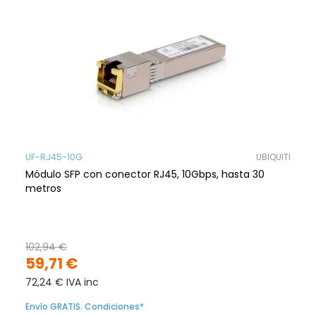
UF-RJ45-10G
UBIQUITI
Módulo SFP con conector RJ45, 10Gbps, hasta 30
metros
102,94 €
59,71 €
72,24 € IVA inc
Envío GRATIS. Condiciones*