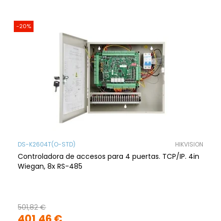
-20%
DS-K2604T(O-STD)
HIKVISION
Controladora de accesos para 4 puertas. TCP/IP. 4in
Wiegan, 8x RS-485
501,82 €
401,46 €