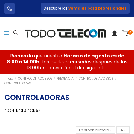
Descubre las
ventajas para profesionales
0
Recuerda que nuestro
Horario de agosto es de
8:00 a 14:00h
. Los pedidos cursados después de las
13:00h. se enviarán al día siguiente.
Inicio
CONTROL DE ACCESOS Y PRESENCIA
CONTROL DE ACCESOS
CONTROLADORAS
CONTROLADORAS
CONTROLADORAS
En stock primero
14