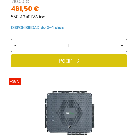
710,00 €
461,50 €
558,42 € IVA inc
DISPONIBILIDAD
de 2-4 días
-
+
Pedir
-35%