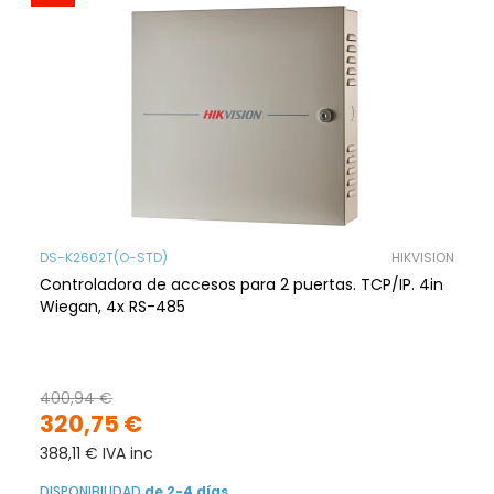
DS-K2602T(O-STD)
HIKVISION
Controladora de accesos para 2 puertas. TCP/IP. 4in
Wiegan, 4x RS-485
400,94 €
320,75 €
388,11 € IVA inc
DISPONIBILIDAD
de 2-4 días