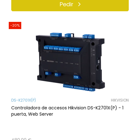
Pedir
-20%
DS-K2701X(P)
HIKVISION
Controladora de accesos Hikvision DS-K2701X(P) - 1
puerta, Web Server
480,00 €