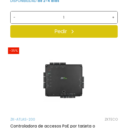
DISPONIBILIDAD
de 2-4 días
-
+
Pedir
-35%
ZK-ATLAS-200
ZKTECO
Controladora de accesos PoE por tarjeta o