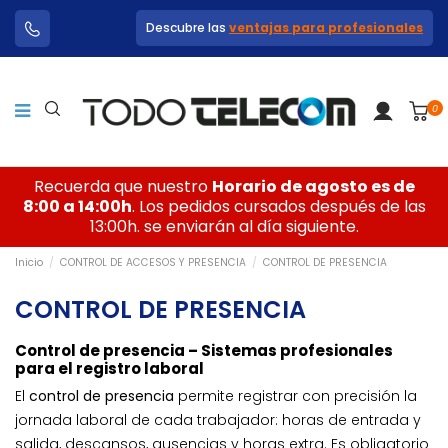
Descubre las
ventajas para profesionales
0
Recuerda que nuestro
Horario de agosto es de
8:00 a 14:00h
. Los pedidos cursados después de las
13:00h. se enviarán al día siguiente.
Inicio
CONTROL DE ACCESOS Y PRESENCIA
CONTROL DE PRESENCIA
CONTROL DE PRESENCIA
Control de presencia – Sistemas profesionales
para el registro laboral
El
control de presencia
permite registrar con precisión la
jornada laboral de cada trabajador: horas de entrada y
salida, descansos, ausencias y horas extra. Es obligatorio