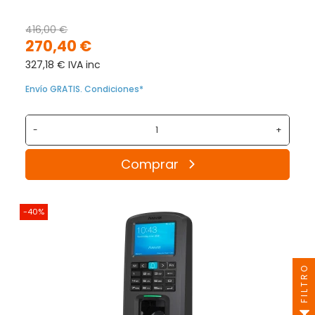
416,00 €
270,40 €
327,18 € IVA inc
Envío GRATIS. Condiciones*
-
+
Comprar
-40%
FILTRO