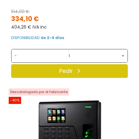
514,00 €
334,10 €
404,26 € IVA inc
DISPONIBILIDAD
de 2-4 días
-
+
Pedir
Descatalogado por el fabricante
-40%