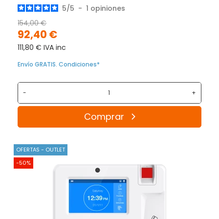
5
/
5
-
1
opiniones
154,00 €
92,40 €
111,80 € IVA inc
Envío GRATIS. Condiciones*
-
+
Comprar
OFERTAS - OUTLET
-50%