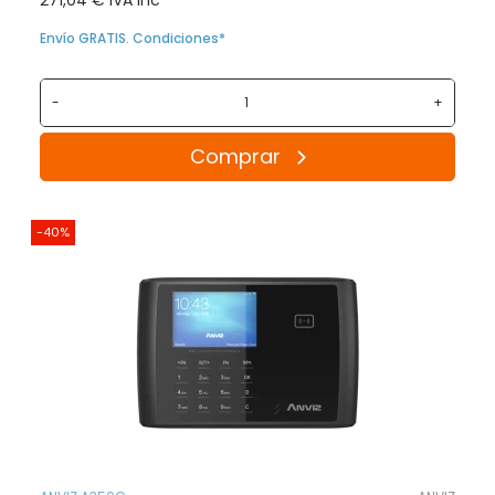
271,04 € IVA inc
Envío GRATIS. Condiciones*
-
+
Comprar
-40%