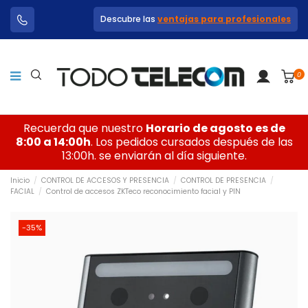
Descubre las
ventajas para profesionales
0
Recuerda que nuestro
Horario de agosto es de
8:00 a 14:00h
. Los pedidos cursados después de las
13:00h. se enviarán al día siguiente.
Inicio
CONTROL DE ACCESOS Y PRESENCIA
CONTROL DE PRESENCIA
FACIAL
Control de accesos ZKTeco reconocimiento facial y PIN
-35%