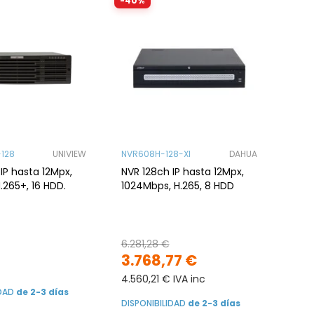
-40%
128
UNIVIEW
NVR608H-128-XI
DAHUA
IP hasta 12Mpx,
NVR 128ch IP hasta 12Mpx,
.265+, 16 HDD.
1024Mbps, H.265, 8 HDD
6.281,28 €
3.768,77 €
4.560,21 € IVA inc
IDAD
de 2-3 días
DISPONIBILIDAD
de 2-3 días