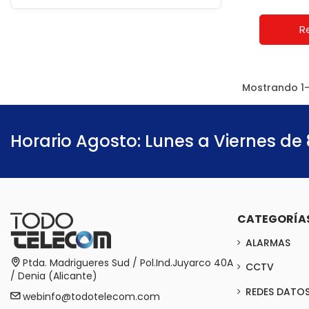
R
Mostrando 1-
Horario Agosto: Lunes a Viernes de 
CATEGORÍA
ALARMAS
Ptda. Madrigueres Sud / Pol.Ind.Juyarco 40A
CCTV
/ Denia (Alicante)
REDES DATO
webinfo@todotelecom.com