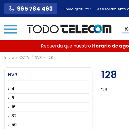
965 784 463
Envío gratuito*
Asesoramiento a
Recuerda que nuestro
Horario de agos
Inicio
CCTV
NVR
128
128
NVR
4
128
8
16
32
50