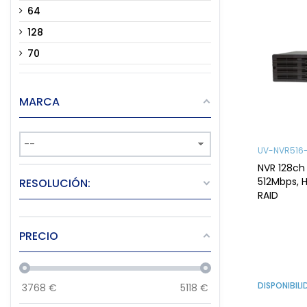
64
128
70
MARCA
UV-NVR516-
NVR 128ch 
512Mbps, H
RESOLUCIÓN:
RAID
PRECIO
DISPONIBIL
3768
€
5118
€