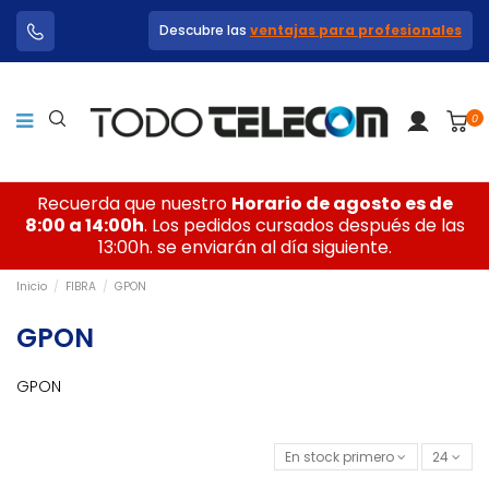
Descubre las
ventajas para profesionales
0
Recuerda que nuestro
Horario de agosto es de
8:00 a 14:00h
. Los pedidos cursados después de las
13:00h. se enviarán al día siguiente.
Inicio
FIBRA
GPON
GPON
GPON
En stock primero
24