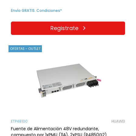
Envío GRATIS. Condiciones*
Registrate
OFERTAS - OUTLET
ETP48100
HUAWEI
Fuente de Alimentación 48V redundante,
compuesto por 1xPMU (11A), 2xPSU (R4850G2)