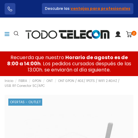
Descubre las
ventajas para profesionales
0
Recuerda que nuestro
Horario de agosto es de
8:00 a 14:00h
. Los pedidos cursados después de las
13:00h. se enviarán al día siguiente.
Inicio
FIBRA
GPON
ONT
ONT GPON / 4GE/ 1POTS / WIFI 2.4GHZ /
USB. RF Conector SC/APC
OFERTAS - OUTLET