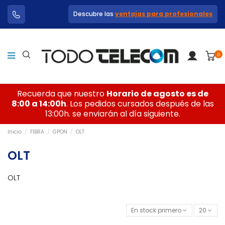
Descubre las
ventajas para profesionales
0
Recuerda que nuestro
Horario de agosto es de
8:00 a 14:00h
. Los pedidos cursados después de las
13:00h. se enviarán al día siguiente.
Inicio
FIBRA
GPON
OLT
OLT
OLT
En stock primero
20