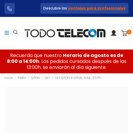
Descubre las
ventajas para profesionales
0
Recuerda que nuestro
Horario de agosto es de
8:00 a 14:00h
. Los pedidos cursados después de las
13:00h. se enviarán al día siguiente.
Inicio
FIBRA
GPON
OLT
OLT GPON 8 GPON, 1GbE, 2SFP+