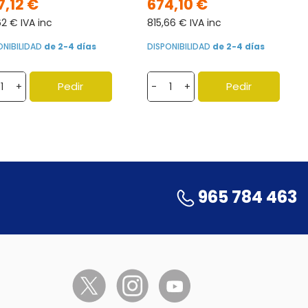
7,12 €
674,10 €
62 € IVA inc
815,66 € IVA inc
ONIBILIDAD
de 2-4 días
DISPONIBILIDAD
de 2-4 días
Pedir
Pedir
+
-
+
965 784 463