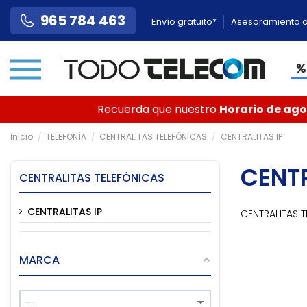
965 784 463
Envío gratuito*
Asesoramiento a
Recuerda que nuestro
Horario de agos
Inicio
TELEFONÍA
CENTRALITAS TELEFÓNICAS
CENTRALITAS IP
CENTR
CENTRALITAS TELEFÓNICAS
CENTRALITAS IP
CENTRALITAS 
MARCA