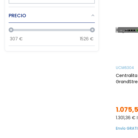
PRECIO
307
€
1526
€
UCM6304
Centralita
GrandStr
1.075,
1.301,36 € 
Envío GRATI