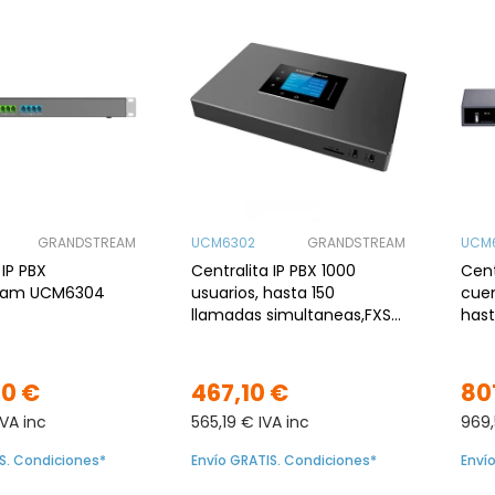
GRANDSTREAM
UCM6302
GRANDSTREAM
UCM
 IP PBX
Centralita IP PBX 1000
Cent
eam UCM6304
usuarios, hasta 150
cuen
llamadas simultaneas,FXS
hast
Ports: 2, FXO Port: 2, x3 Gb
simu
para
50 €
467,10 €
80
IVA inc
565,19 € IVA inc
969,
S. Condiciones*
Envío GRATIS. Condiciones*
Enví