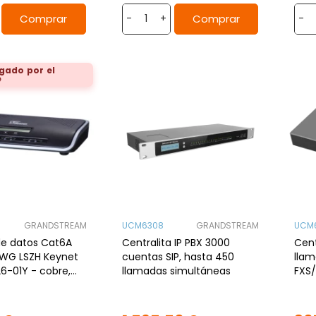
Comprar
Comprar
-
+
-
gado por el
e
GRANDSTREAM
UCM6308
GRANDSTREAM
UCM
 de datos Cat6A
Centralita IP PBX 3000
Cent
WG LSZH Keynet
cuentas SIP, hasta 450
llam
6-01Y - cobre,
llamadas simultáneas
FXS/
o, LSZH, 1mt,
Ranu
x3G