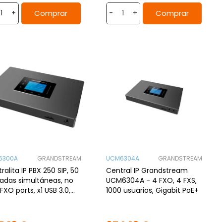
Comprar
Comprar
+
-
+
6300A
GRANDSTREAM
UCM6304A
GRANDSTREAM
ralita IP PBX 250 SIP, 50
Central IP Grandstream
adas simultáneas, no
UCM6304A - 4 FXO, 4 FXS,
FXO ports, x1 USB 3.0,
1000 usuarios, Gigabit PoE+
ra SD, Router NAT,
b