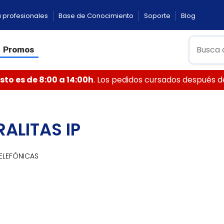
 profesionales
Base de Conocimiento
Soporte
Blog
Promos
to es de 8:00 a 14:00h
. Los pedidos cursados después de 
ALITAS IP
TELEFÓNICAS