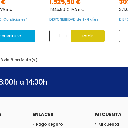
 €
1.525,50 €
30
VA inc
1.845,86 € IVA inc
371,
S. Condiciones*
DISPONIBILIDAD
de 2-4 días
DISP
 sustituto
Pedir
-
+
-
8 de 8 artículo(s)
8:00h a 14:00h
S
ENLACES
MI CUENTA
Pago seguro
Mi cuenta