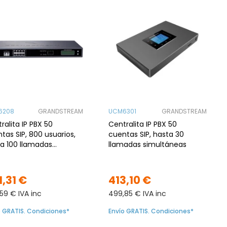
6208
GRANDSTREAM
UCM6301
GRANDSTREAM
ralita IP PBX 50
Centralita IP PBX 50
tas SIP, 800 usuarios,
cuentas SIP, hasta 30
a 100 llamadas
llamadas simultáneas
ltáneas, 2 Puertos FXS
 Teléfono Analógico
1,31 €
413,10 €
59 € IVA inc
499,85 € IVA inc
o GRATIS. Condiciones*
Envío GRATIS. Condiciones*