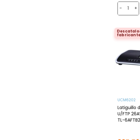
-
+
Descatalo
fabricant
UCM6202
Latiguillo
U/FTP 26A
TL-6AFTB2
apantallad
amarillo