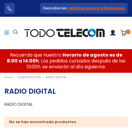
Descubre las
ventajas para profesionales
0
Recuerda que nuestro
Horario de agosto es de
8:00 a 14:00h
. Los pedidos cursados después de las
13:00h. se enviarán al día siguiente.
Inicio
SONORIZACIÓN
RADIO DIGITAL
RADIO DIGITAL
RADIO DIGITAL
No se han encontrado productos