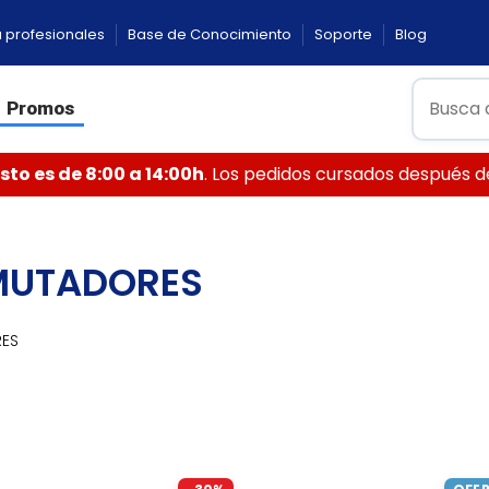
 profesionales
Base de Conocimiento
Soporte
Blog
Promos
to es de 8:00 a 14:00h
. Los pedidos cursados después de 
UTADORES
ES