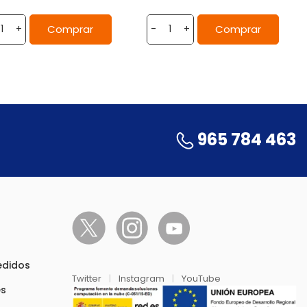
Comprar
Comprar
+
-
+
965 784 463
pedidos
Twitter
|
Instagram
|
YouTube
es