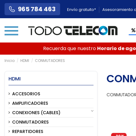
965 784 463
Envío gratuito*
Asesoramiento a
Recuerda que nuestro
Horario de agos
Inicio
HDMI
CONMUTADORES
CONM
HDMI
ACCESORIOS
CONMUTADOR
AMPLIFICADORES
CONEXIONES (CABLES)
CONMUTADORES
REPARTIDORES