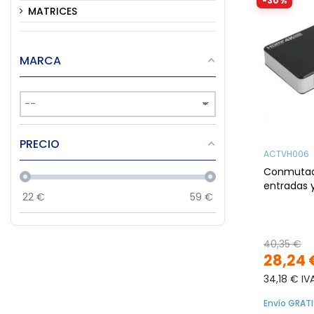
-30%
MATRICES
MARCA
PRECIO
ACTVH006
Conmutad
entradas y
22
€
59
€
40,35 €
28,24 
34,18 € IV
Envío GRATI