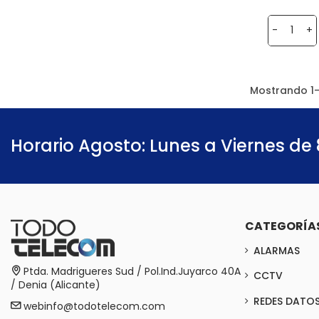
-
+
Mostrando 1-
Horario Agosto: Lunes a Viernes de 
CATEGORÍA
ALARMAS
Ptda. Madrigueres Sud / Pol.Ind.Juyarco 40A
CCTV
/ Denia (Alicante)
REDES DATO
webinfo@todotelecom.com