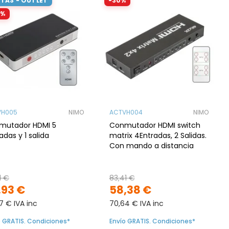
TAS - OUTLET
-30%
5%
VH005
NIMO
ACTVH004
NIMO
mutador HDMI 5
Conmutador HDMI switch
adas y 1 salida
matrix 4Entradas, 2 Salidas.
Con mando a distancia
1 €
83,41 €
,93 €
58,38 €
7 € IVA inc
70,64 € IVA inc
o GRATIS. Condiciones*
Envío GRATIS. Condiciones*