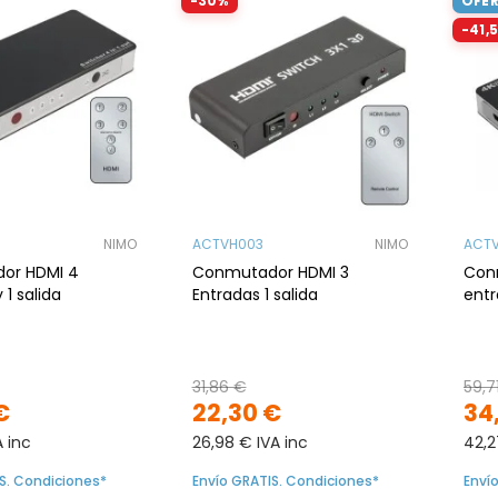
-30%
OFER
-41,
NIMO
ACTVH003
NIMO
ACT
or HDMI 4
Conmutador HDMI 3
Con
 1 salida
Entradas 1 salida
entr
31,86 €
59,7
€
22,30 €
34
A inc
26,98 € IVA inc
42,2
S. Condiciones*
Envío GRATIS. Condiciones*
Enví