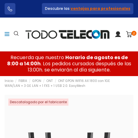
Descubre las
ventajas para profesionales
0
Recuerda que nuestro
Horario de agosto es de
8:00 a 14:00h
. Los pedidos cursados después de las
13:00h. se enviarán al día siguiente.
Inicio
FIBRA
GPON
ONT
ONT GPON WIFI6 AX 1800 con 1GE
WAN/LAN + 3 GE LAN + 1 FXS + 1 USB 2.0. EasyMesh
Descatalogado por el fabricante