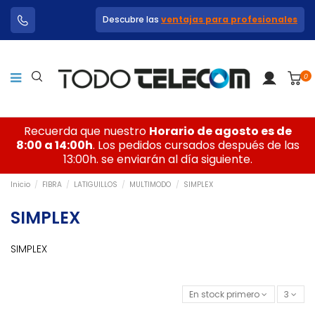
Descubre las
ventajas para profesionales
0
Recuerda que nuestro
Horario de agosto es de
8:00 a 14:00h
. Los pedidos cursados después de las
13:00h. se enviarán al día siguiente.
Inicio
FIBRA
LATIGUILLOS
MULTIMODO
SIMPLEX
SIMPLEX
SIMPLEX
En stock primero
3