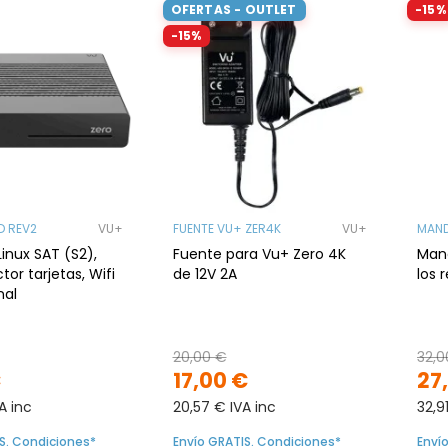
OFERTAS - OUTLET
-15%
-15%
D REV2
VU+
FUENTE VU+ ZER4K
VU+
MAND
inux SAT (S2),
Fuente para Vu+ Zero 4K
Mand
ctor tarjetas, Wifi
de 12V 2A
los 
nal
20,00 €
32,0
€
17,00 €
27
A inc
20,57 € IVA inc
32,9
S. Condiciones*
Envío GRATIS. Condiciones*
Enví