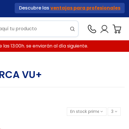
Descubre las
ventajas para profesionales
las 13:00h. se enviarán al día siguiente.
ARCA VU+
En stock primero
3