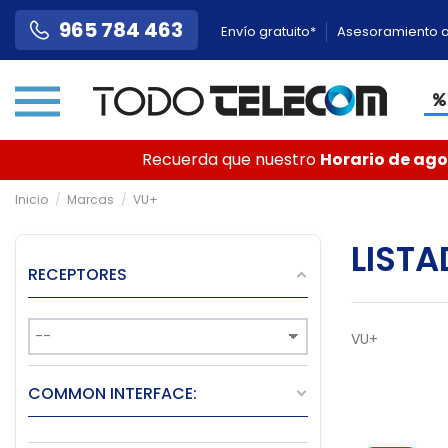
965 784 463
Envío gratuito*
Asesoramiento a
Recuerda que nuestro
Horario de agos
Inicio
Marcas
VU+
LIST
RECEPTORES
VU+
COMMON INTERFACE: