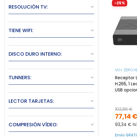
-25%
RESOLUCIÓN TV:
TIENE WIFI:
DISCO DURO INTERNO:
VU+ ZERO H
TUNNERS:
Receptor L
H.265, 1 Le
USB opcio
LECTOR TARJETAS:
102,86 €
77,14 
COMPRESIÓN VÍDEO:
93,34 € IV
Envío GRATI