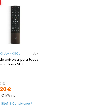
O VU+ 4K RCU
VU+
o universal para todos
receptores VU+
0 €
,20 €
1 € IVA inc
o GRATIS. Condiciones*