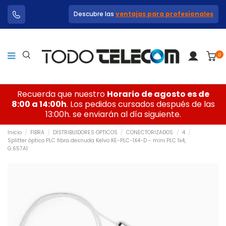
Descubre las
ventajas para profesionales
0
Recuerda que nuestro
Horario de agosto es de
8:00 a 14:00h
. Los pedidos cursados después de las
13:00h. se enviarán al día siguiente.
Inicio
FIBRA
DISTRIBUIDORES OPTICOS
CONECTORIZADOS
4
Splitter óptico PLC fibra desnuda Kelvo KE-PLC-1X4-D - mini PLC 1x4,
G.657A1