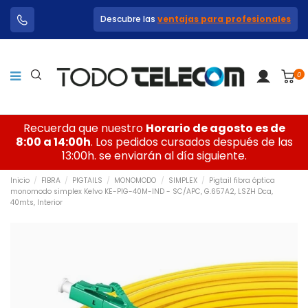
Descubre las
ventajas para profesionales
0
Recuerda que nuestro
Horario de agosto es de
8:00 a 14:00h
. Los pedidos cursados después de las
13:00h. se enviarán al día siguiente.
Inicio
FIBRA
PIGTAILS
MONOMODO
SIMPLEX
Pigtail fibra óptica
monomodo simplex Kelvo KE-PIG-40M-IND - SC/APC, G.657A2, LSZH Dca,
40mts, Interior