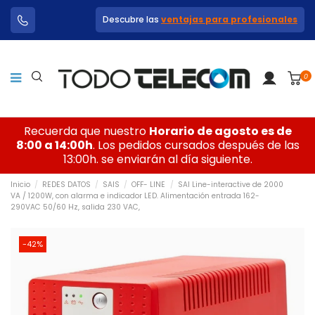
Descubre las
ventajas para profesionales
0
Recuerda que nuestro
Horario de agosto es de
8:00 a 14:00h
. Los pedidos cursados después de las
13:00h. se enviarán al día siguiente.
Inicio
REDES DATOS
SAIS
OFF- LINE
SAI Line-interactive de 2000
VA / 1200W, con alarma e indicador LED. Alimentación entrada 162-
290VAC 50/60 Hz, salida 230 VAC,
-42%