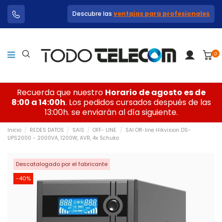
Descubre las
ventajas para profesionales
0
Recuerda que nuestro
Horario de agosto es de
8:00 a 14:00h
. Los pedidos cursados después de las
13:00h. se enviarán al día siguiente.
Inicio
REDES DATOS
SAIS
OFF- LINE
SAI Off-line Hikvision DS-
UPS2000 - 2000VA, 1200W, AVR, 4x Schuko
Descatalogado por el fabricante
-40%