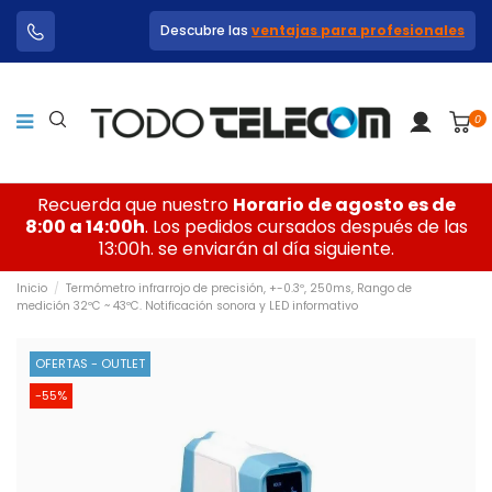
Descubre las
ventajas para profesionales
0
Recuerda que nuestro
Horario de agosto es de
8:00 a 14:00h
. Los pedidos cursados después de las
13:00h. se enviarán al día siguiente.
Inicio
Termómetro infrarrojo de precisión, +-0.3º, 250ms, Rango de
medición 32ºC ~ 43ºC. Notificación sonora y LED informativo
OFERTAS - OUTLET
-55%