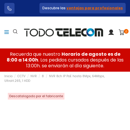
Descubre las
ventajas para profesionales
0
Recuerda que nuestro
Horario de agosto es de
8:00 a 14:00h
. Los pedidos cursados después de las
13:00h. se enviarán al día siguiente.
Inicio
CCTV
NVR
8
NVR 8ch IP PoE hasta 8Mpx, 64Mbps,
UltraH.265, 1 HDD
Descatalogado por el fabricante