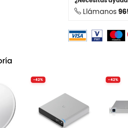
¿Necesitas ayuda
Llámanos
96
oría
-42%
-42%