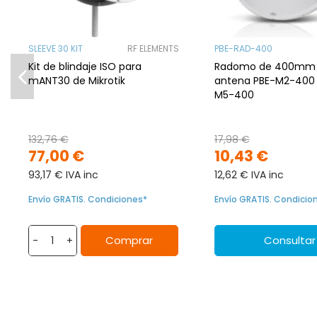
SLEEVE 30 KIT
RF ELEMENTS
PBE-RAD-400
Kit de blindaje ISO para
Radomo de 400mm 
mANT30 de Mikrotik
antena PBE-M2-400 
M5-400
132,76 €
17,98 €
77,00 €
10,43 €
93,17 € IVA inc
12,62 € IVA inc
Envío GRATIS. Condiciones*
Envío GRATIS. Condicio
Comprar
Consultar
-
+