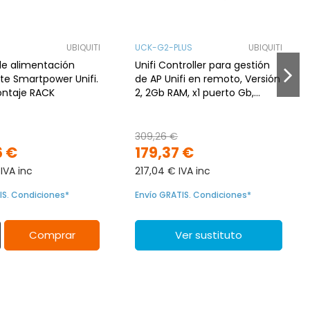
UBIQUITI
UCK-G2-PLUS
UBIQUITI
de alimentación
Unifi Controller para gestión
e Smartpower Unifi.
de AP Unifi en remoto, Versión
ntaje RACK
2, 2Gb RAM, x1 puerto Gb,
Bluetooth, HDD de 1Tb y 2.5
pulgadas
309,26 €
6 €
179,37 €
IVA inc
217,04 € IVA inc
IS. Condiciones*
Envío GRATIS. Condiciones*
Comprar
Ver sustituto