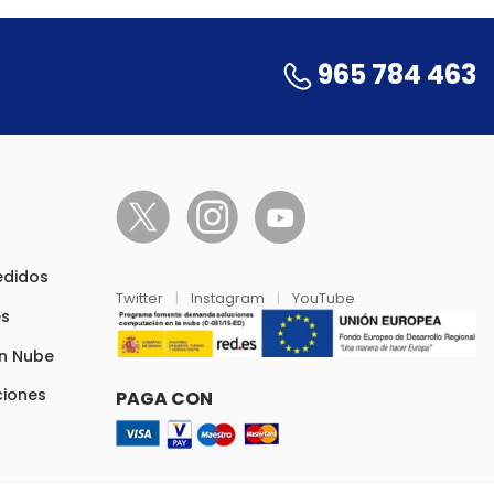
965 784 463
pedidos
Twitter
|
Instagram
|
YouTube
es
en Nube
ciones
PAGA CON