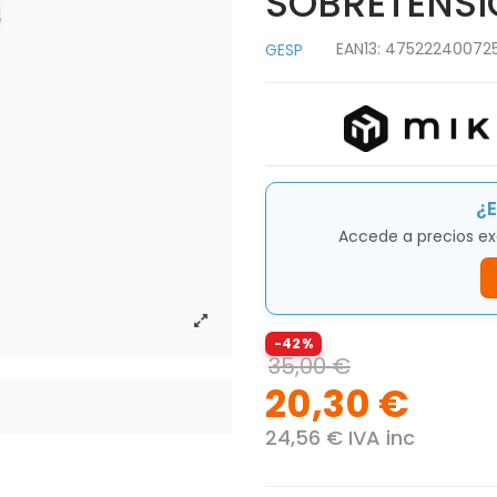
SOBRETENSI
EAN13:
47522240072
GESP
¿E
Accede a precios ex
-42%
35,00 €
20,30 €
24,56 € IVA inc