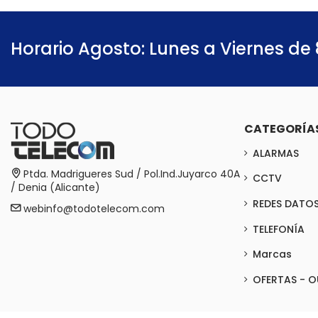
Horario Agosto: Lunes a Viernes de 
CATEGORÍA
ALARMAS
Ptda. Madrigueres Sud / Pol.Ind.Juyarco 40A
CCTV
/ Denia (Alicante)
REDES DATO
webinfo@todotelecom.com
TELEFONÍA
Marcas
OFERTAS - O