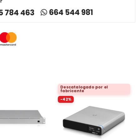
?
664 544 981
5 784 463
Descatalogado por el
fabricante
-42%