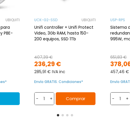
UBIQUITI
UCK-G2-SSD
UBIQUITI
USP-RPS
para
Unifi controller + Unifi Protect
Sistema 
y PBE-
Video, 3Gb RAM, hasta 150-
redundant
200 equipos, SSD 1Tb
995W, mo
407,39 €
651,83 €
236,29 €
378,0
285,91 € IVA inc
457,46 € 
nes*
Envío GRATIS. Condiciones*
Envío GRAT
Comprar
-
+
-
+