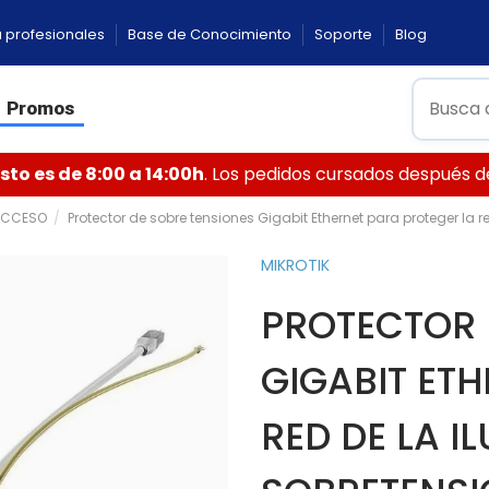
 profesionales
Base de Conocimiento
Soporte
Blog
Promos
to es de 8:00 a 14:00h
. Los pedidos cursados después de 
ACCESO
Protector de sobre tensiones Gigabit Ethernet para proteger la 
MIKROTIK
PROTECTOR 
GIGABIT ET
RED DE LA 