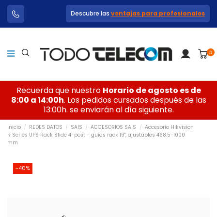
Descubre las
ventajas para profesionales
0
Recuerda que nuestro
Horario de agosto es de
8:00 a 14:00h
. Los pedidos cursados después de las
13:00h. se enviarán al día siguiente.
Inicio
REDES DATOS
SAIS
ACCESORIOS SAIS
Accesorio Hikvision
R Series UPS Rack Slide 4-post - guías rack 19", ajustables 468.5-1000
mm
-40%