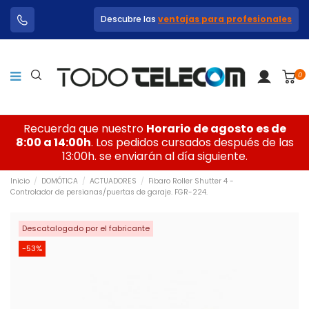
Descubre las
ventajas para profesionales
0
Recuerda que nuestro
Horario de agosto es de
8:00 a 14:00h
. Los pedidos cursados después de las
13:00h. se enviarán al día siguiente.
Inicio
DOMÓTICA
ACTUADORES
Fibaro Roller Shutter 4 -
Controlador de persianas/puertas de garaje. FGR-224.
Descatalogado por el fabricante
-53%