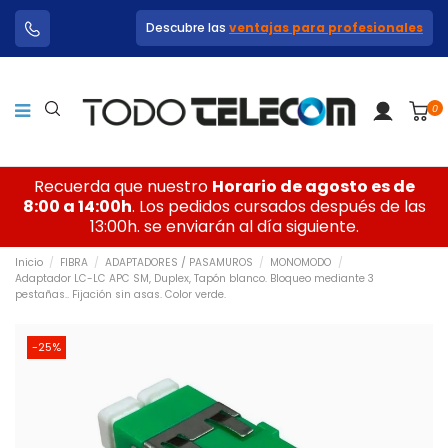
Descubre las
ventajas para profesionales
0
Recuerda que nuestro
Horario de agosto es de
8:00 a 14:00h
. Los pedidos cursados después de las
13:00h. se enviarán al día siguiente.
Inicio
FIBRA
ADAPTADORES / PASAMUROS
MONOMODO
Adaptador LC-LC APC SM, Duplex, Tapón blanco. Bloqueo mediante 3
pestañas.. Fijación sin asas. Color verde.
-25%