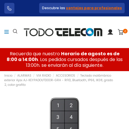
Descubre las
ventajas para profesionales
0
Recuerda que nuestro
Horario de agosto es de
8:00 a 14:00h
. Los pedidos cursados después de las
13:00h. se enviarán al día siguiente.
Inicio
ALARMAS
VIA RADIO
ACCESORIOS
Teclado inalámbrico
exterior Ajax AJ-KEYPADOUTDOOR-GRA - RFID, Bluetooth, IP66, IK08, grado
2, color grafito