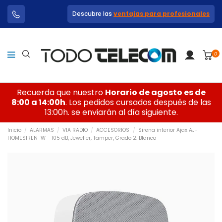
Descubre las
ventajas para profesionales
0
Recuerda que nuestro
Horario de agosto es de
8:00 a 14:00h
. Los pedidos cursados después de las
13:00h. se enviarán al día siguiente.
Inicio
ALARMAS
VIA RADIO
ACCESORIOS
Sirena interior Ajax AJ-
HOMESIREN-W - 105 dB, Jeweller, Tamper, Grado 2. Blanco