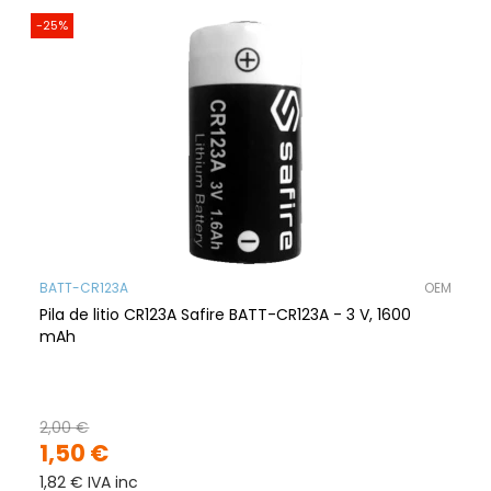
-25%
BATT-CR123A
OEM
Pila de litio CR123A Safire BATT-CR123A - 3 V, 1600
mAh
2,00 €
1,50 €
1,82 € IVA inc