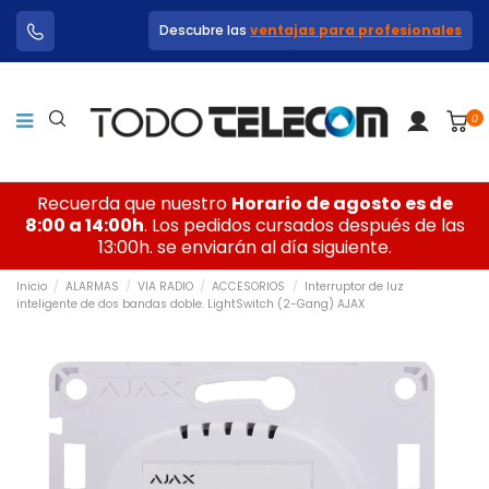
Descubre las
ventajas para profesionales
0
Recuerda que nuestro
Horario de agosto es de
8:00 a 14:00h
. Los pedidos cursados después de las
13:00h. se enviarán al día siguiente.
Inicio
ALARMAS
VIA RADIO
ACCESORIOS
Interruptor de luz
inteligente de dos bandas doble. LightSwitch (2-Gang) AJAX