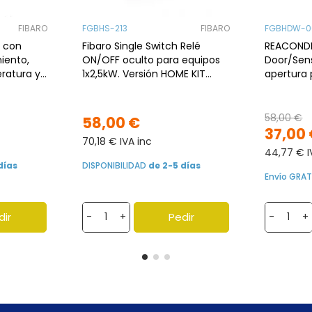
FIBARO
FGBHS-213
FIBARO
FGBHDW-0
r con
Fibaro Single Switch Relé
REACONDI
iento,
ON/OFF oculto para equipos
Door/Sens
ratura y
1x2,5kW. Versión HOME KIT
apertura
n HOME KIT
Apple Bluetooth
color bla
58,00 €
58,00 €
37,00
70,18 € IVA inc
44,77 € I
días
DISPONIBILIDAD
de 2-5 días
Envío GRAT
dir
Pedir
-
+
-
+