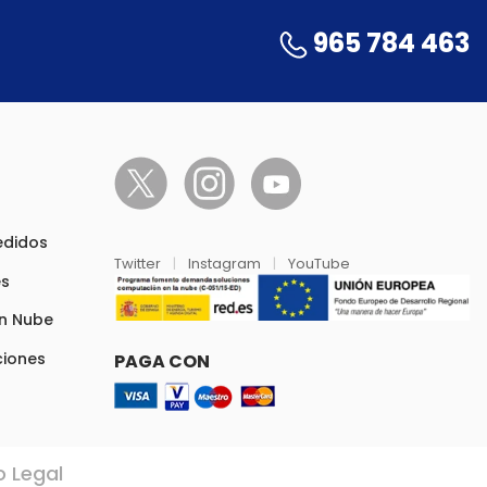
965 784 463
pedidos
Twitter
|
Instagram
|
YouTube
es
en Nube
ciones
PAGA CON
o Legal