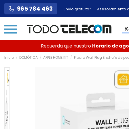
965 784 463
Envío gratuito*
Asesoramiento a
Recuerda que nuestro
Horario de agos
Inicio
DOMÓTICA
APPLE HOME KIT
Fibaro Wall Plug Enchufe de p