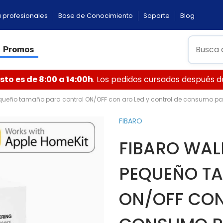
 profesionales
Base de Conocimiento
Soporte
Blog
Promos
to es de 8:00 a 14:00h
. Los pedidos cursados después de 
equeño tamaño para control ON/OFF con aro Led y control de consumo par
FIBARO
FIBARO WAL
PEQUEÑO T
ON/OFF CON