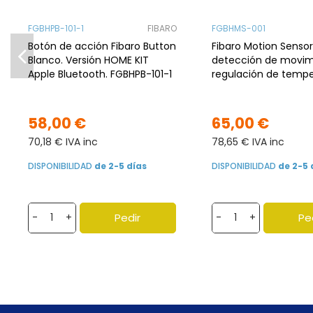
FGBHPB-101-1
FIBARO
FGBHMS-001
Botón de acción Fibaro Button
Fibaro Motion Senso
Blanco. Versión HOME KIT
detección de movim
Apple Bluetooth. FGBHPB-101-1
regulación de tempe
luminosidad. Versió
Apple Bluetooth
58,00 €
65,00 €
70,18 € IVA inc
78,65 € IVA inc
DISPONIBILIDAD
de 2-5 días
DISPONIBILIDAD
de 2-5 
Pedir
Pe
-
+
-
+