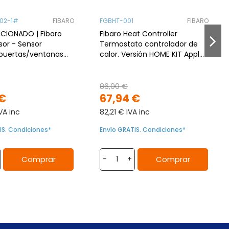
02-1#
FIBARO
FGBHT-001
FIBARO
CIONADO | Fibaro
Fibaro Heat Controller
or - Sensor
Termostato controlador de
 puertas/ventanas
calor. Versión HOME KIT Apple
nco.
Bluetooth
86,00 €
 €
67,94 €
VA inc
82,21 € IVA inc
IS. Condiciones*
Envío GRATIS. Condiciones*
Comprar
Comprar
-
+