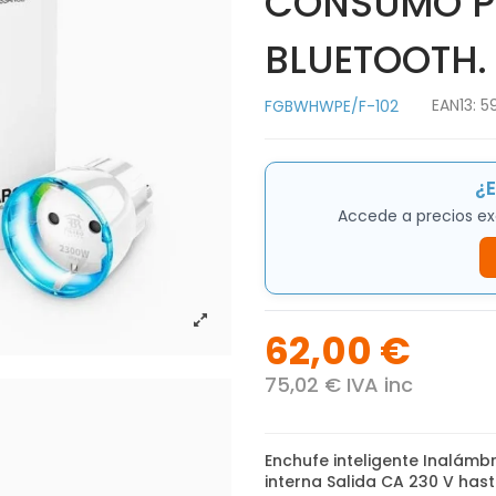
CONSUMO PA
BLUETOOTH.
EAN13:
5
FGBWHWPE/F-102
¿E
Accede a precios ex
62,00 €
75,02 € IVA inc
Enchufe inteligente Inalámb
interna Salida CA 230 V has