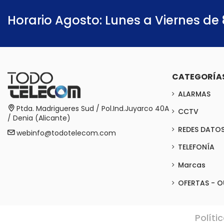
Horario Agosto: Lunes a Viernes de 
CATEGORÍA
ALARMAS
Ptda. Madrigueres Sud / Pol.Ind.Juyarco 40A
CCTV
/ Denia (Alicante)
REDES DATO
webinfo@todotelecom.com
TELEFONÍA
Marcas
OFERTAS - O
Políti