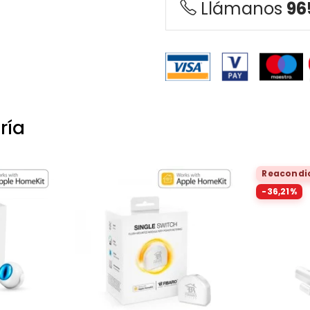
Llámanos
96
ría
Reacondi
-36,21%