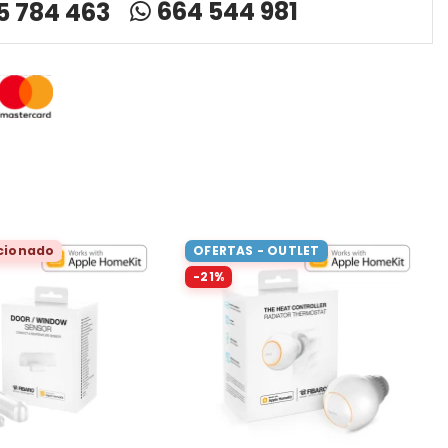
664 544 981
5 784 463
cionado
OFERTAS - OUTLET
-21%