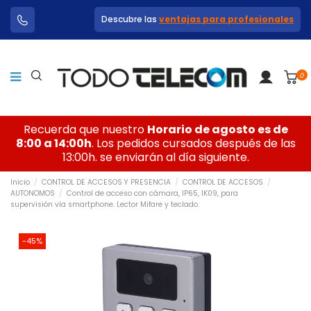
Descubre las
ventajas para profesionales
0
Recuerda que nuestro
Horario de agosto es de
8:00 a 14:00h
. Los pedidos cursados después de las
13:00h. se enviarán al día siguiente.
Inicio
CONTROL DE ACCESOS Y PRESENCIA
CONTROL DE ACCESOS
AUTONOMOS
Control de acceso con cámara, IP65, IK09, para
supervisión vía smartphone. Lector Mifare y teclado.
-45%