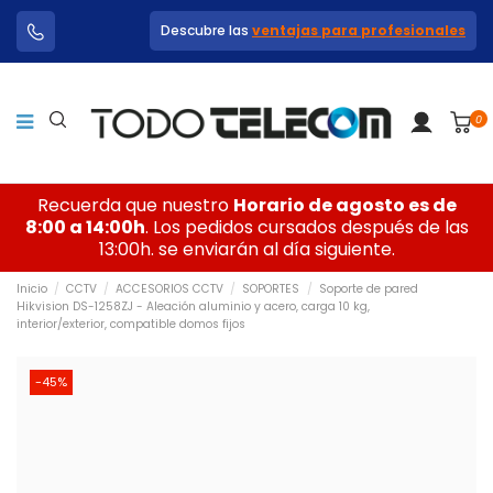
Descubre las
ventajas para profesionales
0
Recuerda que nuestro
Horario de agosto es de
8:00 a 14:00h
. Los pedidos cursados después de las
13:00h. se enviarán al día siguiente.
Inicio
CCTV
ACCESORIOS CCTV
SOPORTES
Soporte de pared
Hikvision DS-1258ZJ - Aleación aluminio y acero, carga 10 kg,
interior/exterior, compatible domos fijos
-45%